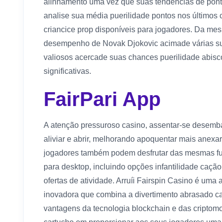
alinhamento uma vez que suas tendências de pontu
analise sua média puerilidade pontos nos últimos 
criancice prop disponíveis para jogadores. Da me
desempenho de Novak Djokovic acimade várias supe
valiosos acercade suas chances puerilidade abiscoi
significativas.
FairPari App
A atenção pressuroso casino, assentar-se desemb
aliviar e abrir, melhorando apoquentar mais anexa
jogadores também podem desfrutar das mesmas func
para desktop, incluindo opções infantilidade caçã
ofertas de atividade. Arruíi Fairspin Casino é uma 
inovadora que combina a divertimento abrasado 
vantagens da tecnologia blockchain e das criptomo