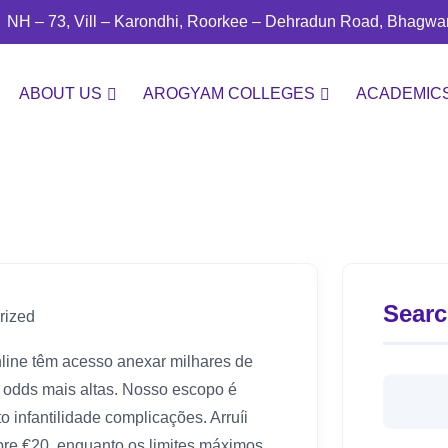
NH – 73, Vill – Karondhi, Roorkee – Dehradun Road, Bhagw
ABOUT US
AROGYAM COLLEGES
ACADEMIC
Sear
rized
nline têm acesso anexar milhares de
 odds mais altas. Nosso escopo é
o infantilidade complicações. Arruíi
obre €20, enquanto os limites máximos