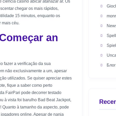
ciência casino abicar atanazar ar. Os
Gioc
centar chegar os mais rápidos,
tilidade 15 minutos, enquanto os
monr
 mais céu.
New
: Começar an
Spel
Spie
Unca
o fazer a verificação da sua
Блог
m não exclusivamente a um, apesar
ção utilizados. Se quiser apreciar estes
ote, fique a saber como perto
da FairPari pode decorrer testado
u à vista foi barulho Bad Beat Jackpot,
Recen
! Quanto à tamanho da aspecto, pode
 jogadores online. Apesar de nanja