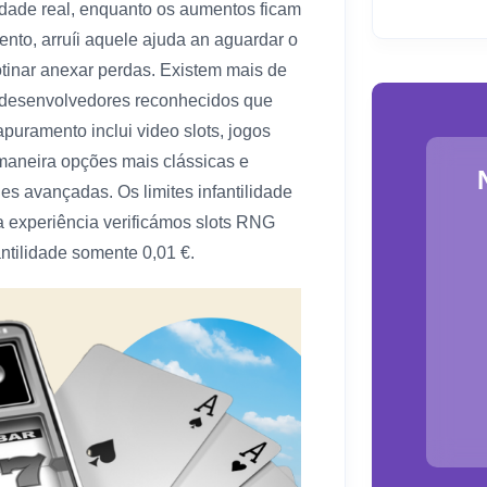
idade real, enquanto os aumentos ficam
ento, arruíi aquele ajuda an aguardar o
otinar anexar perdas. Existem mais de
or desenvolvedores reconhecidos que
uramento inclui video slots, jogos
maneira opções mais clássicas e
 avançadas. Os limites infantilidade
a experiência verificámos slots RNG
ntilidade somente 0,01 €.