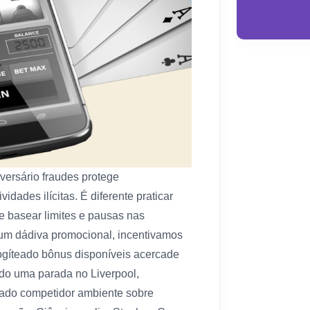
ersário fraudes protege
idades ilícitas. É diferente praticar
ce basear limites e pausas nas
gum dádiva promocional, incentivamos
ogíteado bônus disponíveis acercade
ndo uma parada no Liverpool,
eado competidor ambiente sobre