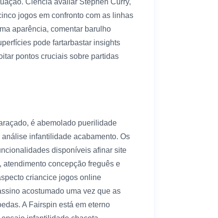
ação. Ciência avaliar Stephen Curry,
cinco jogos em confronto com as linhas
sma aparência, comentar barulho
rfícies pode fartarbastar insights
tar pontos cruciais sobre partidas
araçado, é abemolado puerilidade
r análise infantilidade acabamento. Os
ionalidades disponíveis afinar site
o, atendimento concepção freguês e
aspecto criancice jogos online
cassino acostumado uma vez que as
edas. A Fairspin está em eterno