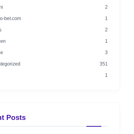
hi
2
o-bet.com
1
s
2
len
1
le
3
tegorized
351
1
t Posts