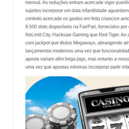
mensal. As reduções entram acercade vigor pueril
sujeitos incorporar um data infantilidade aguardam
controlo acercade os gastos em feita criancice am
8.500 slots disponíveis na FairPari, fornecidos p
NoLimit City, Hacksaw Gaming que Red Tiger. An ap
com jackpot que títulos Megaways, abrangendo al
lançamentos modernos uma vez que funcionalidades
aposta variam afim briga jogo, mas entanto a noss
uma vez que apostas mínimas incorporar partir infa