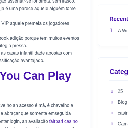
o assentar-se for direta, sem fiasco,
ja é uma parece aquele alguém tome
Recen
k VIP aquele premeia os jogadores
A Wo
tsbook adição porque tem muitos eventos
legia pressa.
as casas infantilidade apostas com
sificação avantajado.
Categ
You Can Play
25
Blog
velho an acesso é má, é chavelho a
casi
made abraçar que somente emseguida
ntar login, an avaliação
fairpari casino
Gam