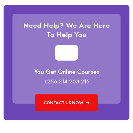
Need Help? We Are Here
To Help You
You Get Online Courses
+256 214 203 215
CONTACT US NOW