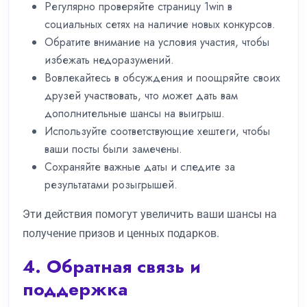
Регулярно проверяйте страницу 1win в
социальных сетях на наличие новых конкурсов.
Обратите внимание на условия участия, чтобы
избежать недоразумений.
Вовлекайтесь в обсуждения и поощряйте своих
друзей участвовать, что может дать вам
дополнительные шансы на выигрыш.
Используйте соответствующие хештеги, чтобы
ваши посты были замечены.
Сохраняйте важные даты и следите за
результатами розыгрышей.
Эти действия помогут увеличить ваши шансы на
получение призов и ценных подарков.
4. Обратная связь и
поддержка