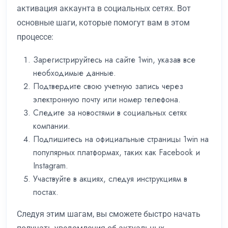
активация аккаунта в социальных сетях. Вот
основные шаги, которые помогут вам в этом
процессе:
Зарегистрируйтесь на сайте 1win, указав все
необходимые данные.
Подтвердите свою учетную запись через
электронную почту или номер телефона.
Следите за новостями в социальных сетях
компании.
Подпишитесь на официальные страницы 1win на
популярных платформах, таких как Facebook и
Instagram.
Участвуйте в акциях, следуя инструкциям в
постах.
Следуя этим шагам, вы сможете быстро начать