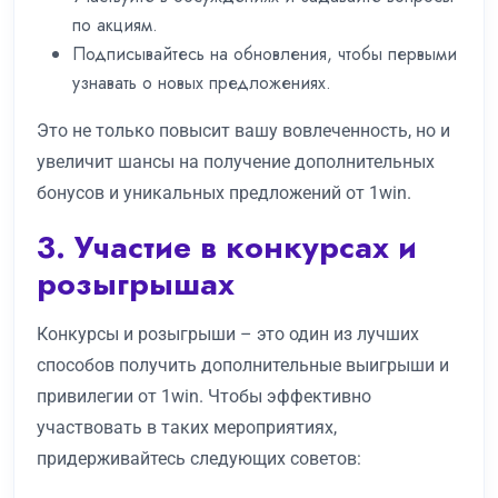
по акциям.
Подписывайтесь на обновления, чтобы первыми
узнавать о новых предложениях.
Это не только повысит вашу вовлеченность, но и
увеличит шансы на получение дополнительных
бонусов и уникальных предложений от 1win.
3. Участие в конкурсах и
розыгрышах
Конкурсы и розыгрыши – это один из лучших
способов получить дополнительные выигрыши и
привилегии от 1win. Чтобы эффективно
участвовать в таких мероприятиях,
придерживайтесь следующих советов: