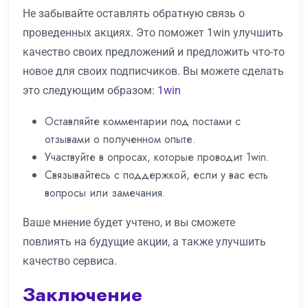
Не забывайте оставлять обратную связь о
проведенных акциях. Это поможет 1win улучшить
качество своих предложений и предложить что-то
новое для своих подписчиков. Вы можете сделать
это следующим образом:
1win
Оставляйте комментарии под постами с
отзывами о полученном опыте.
Участвуйте в опросах, которые проводит 1win.
Связывайтесь с поддержкой, если у вас есть
вопросы или замечания.
Ваше мнение будет учтено, и вы сможете
повлиять на будущие акции, а также улучшить
качество сервиса.
Заключение