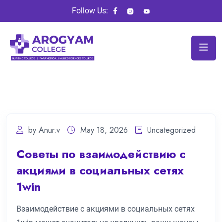
Follow Us:
by Anur.v
May 18, 2026
Uncategorized
Советы по взаимодействию с
акциями в социальных сетях
1win
Взаимодействие с акциями в социальных сетях