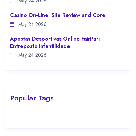
May 24 2026
Casino On-Line: Site Review and Core
May 24 2026
Apostas Desportivas Online FairPari
Entreposto infantilidade
May 24 2026
Popular Tags