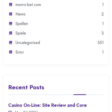
monro-bet.com
1
News
2
Spellen
1
Spiele
3
Uncategorized
351
Блог
1
Recent Posts
Casino On-Line: Site Review and Core