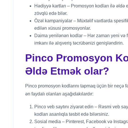
Hədiyyə kartları – Promosyon kodları ilə əldə e
zövqlü edə bilər.
Özəl kampaniyalar – Müxtəlif vaxtlarda spesifi
edilən xüsusi promosyonlar.
Daima yenilənən kodlar – Hər zaman yeni və 
imkanı ilə alışveriş təcrübənizi genişləndirin.
Pinco Promosyon K
Əldə Etmək olar?
Pinco promosyon kodlarını tapmaq üçün bir neçə fə
ən faydalı olanları aşağıdakılardır:
Pinco veb saytını ziyarət edin – Rəsmi veb s
kodları asanlıqla təsbit edə bilərsiniz.
Sosial media – Pinterest, Facebook və Insta