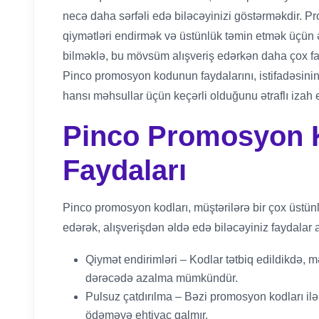
necə daha sərfəli edə biləcəyinizi göstərməkdir. P
qiymətləri endirmək və üstünlük təmin etmək üçün əl
bilməklə, bu mövsüm alışveriş edərkən daha çox fay
Pinco promosyon kodunun faydalarını, istifadəsinin 
hansı məhsullar üçün keçərli olduğunu ətraflı izah 
Pinco Promosyon
Faydaları
Pinco promosyon kodları, müştərilərə bir çox üstünlü
edərək, alışverişdən əldə edə biləcəyiniz faydalar 
Qiymət endirimləri – Kodlar tətbiq edildikdə,
dərəcədə azalma mümkündür.
Pulsuz çatdırılma – Bəzi promosyon kodları ilə 
ödəməyə ehtiyac qalmır.