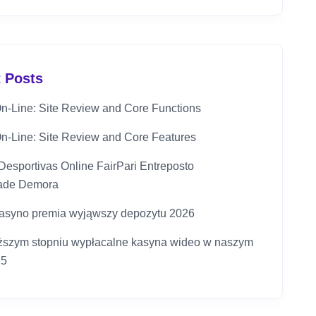
 Posts
n-Line: Site Review and Core Functions
n-Line: Site Review and Core Features
Desportivas Online FairPari Entreposto
idade Demora
asyno premia wyjąwszy depozytu 2026
szym stopniu wypłacalne kasyna wideo w naszym
25