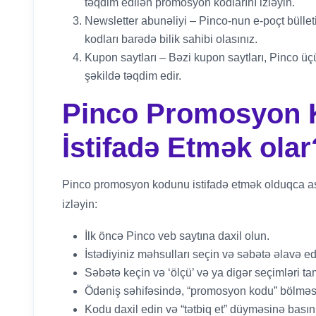
təqdim edilən promosyon kodlarını izləyin.
Newsletter abunəliyi – Pinco-nun e-poçt bülle
kodları barədə bilik sahibi olasınız.
Kupon saytları – Bəzi kupon saytları, Pinco üç
şəkildə təqdim edir.
Pinco Promosyon 
İstifadə Etmək olar
Pinco promosyon kodunu istifadə etmək olduqca as
izləyin:
İlk öncə Pinco veb saytına daxil olun.
İstədiyiniz məhsulları seçin və səbətə əlavə ed
Səbətə keçin və ‘ölçü’ və ya digər seçimləri t
Ödəniş səhifəsində, “promosyon kodu” bölməsi
Kodu daxil edin və “tətbiq et” düyməsinə basın