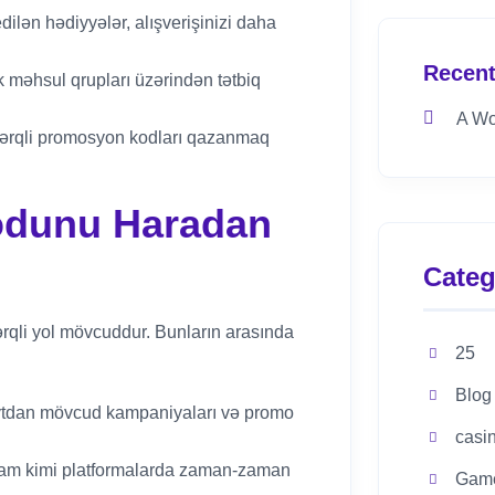
dilən hədiyyələr, alışverişinizi daha
Recen
k məhsul qrupları üzərindən tətbiq
A Wo
fərqli promosyon kodları qazanmaq
odunu Haradan
Categ
rqli yol mövcuddur. Bunların arasında
25
Blog
aytdan mövcud kampaniyaları və promo
casi
gram kimi platformalarda zaman-zaman
Gam