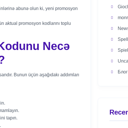
Gioc
tinlərinə abunə olun ki, yeni promosyon
monr
ün aktual promosyon kodlarını toplu
New
Spel
Kodunu Necə
Spie
?
Unca
Блог
andır. Bunun üçün aşağıdakı addımları
in.
amamlayın.
Recen
ni tapın.
.