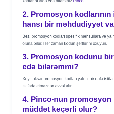
kodlarını əldə edə bilərsiniz
Pinco
.
2. Promosyon kodlarının 
hansı bir məhdudiyyət v
Bəzi promosyon kodları spesifik məhsullara və ya 
oluna bilər. Hər zaman kodun şərtlərini oxuyun.
3. Promosyon kodunu bir 
edə bilərəmmi?
Xeyr, əksər promosyon kodları yalnız bir dəfə istifa
istifadə etməzdən əvvəl alın.
4. Pinco-nun promosyon 
müddət keçərli olur?