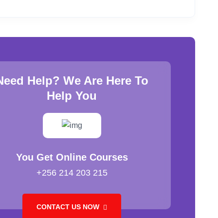
Need Help? We Are Here To
Help You
You Get Online Courses
+256 214 203 215
CONTACT US NOW