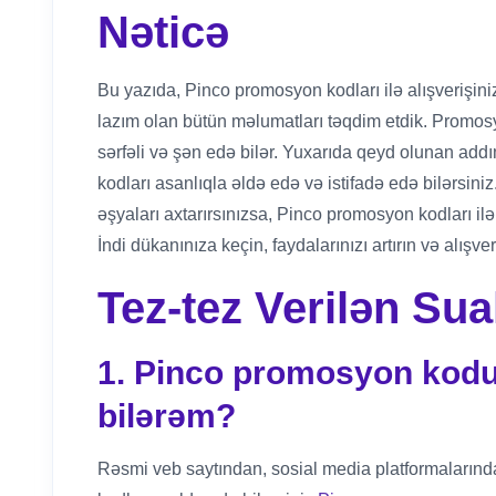
Nəticə
Bu yazıda, Pinco promosyon kodları ilə alışveriş
lazım olan bütün məlumatları təqdim etdik. Promosyo
sərfəli və şən edə bilər. Yuxarıda qeyd olunan addı
kodları asanlıqla əldə edə və istifadə edə bilərsiniz.
əşyaları axtarırsınızsa, Pinco promosyon kodları ilə 
İndi dükanınıza keçin, faydalarınızı artırın və alışve
Tez-tez Verilən Sua
1. Pinco promosyon kod
bilərəm?
Rəsmi veb saytından, sosial media platformaların