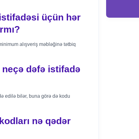
istifadəsi üçün hər
armı?
minimum alışveriş məbləğinə tətbiq
neçə dəfə istifadə
də edilə bilər, buna görə də kodu
kodları nə qədər