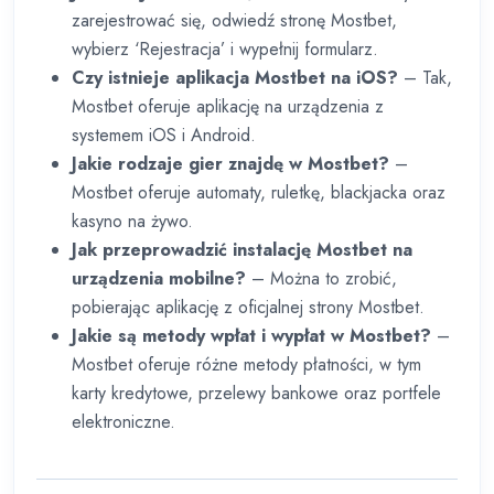
zarejestrować się, odwiedź stronę Mostbet,
wybierz ‘Rejestracja’ i wypełnij formularz.
Czy istnieje aplikacja Mostbet na iOS?
– Tak,
Mostbet oferuje aplikację na urządzenia z
systemem iOS i Android.
Jakie rodzaje gier znajdę w Mostbet?
–
Mostbet oferuje automaty, ruletkę, blackjacka oraz
kasyno na żywo.
Jak przeprowadzić instalację Mostbet na
urządzenia mobilne?
– Można to zrobić,
pobierając aplikację z oficjalnej strony Mostbet.
Jakie są metody wpłat i wypłat w Mostbet?
–
Mostbet oferuje różne metody płatności, w tym
karty kredytowe, przelewy bankowe oraz portfele
elektroniczne.