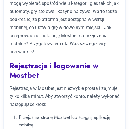
mogą wybierać spośród wielu kategorii gier, takich jak
automaty, gry stołowe i kasyno na żywo. Warto także
podkreślić, że platforma jest dostępna w wersji
mobilnej, co ułatwia grę w dowolnym miejscu. Jak
przeprowadzić instalację Mostbet na urządzenia
mobilne? Przygotowałem dla Was szczegółowy
przewodnik!
Rejestracja i logowanie w
Mostbet
Rejestracja w Mostbet jest niezwykle prosta i zajmuje
tylko kilka minut. Aby stworzyć konto, należy wykonać
następujące kroki:
Przejdź na stronę Mostbet lub ściągnij aplikację
mobilną.