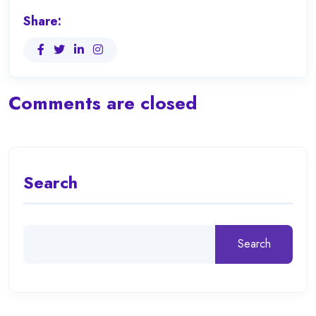
Share:
Comments are closed
Search
Search