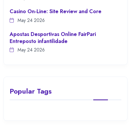
Casino On-Line: Site Review and Core
May 24 2026
Apostas Desportivas Online FairPari
Entreposto infantilidade
May 24 2026
Popular Tags