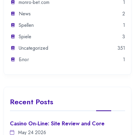
monro-bet.com
1
News
2
Spellen
1
Spiele
3
Uncategorized
351
Блог
1
Recent Posts
Casino On-Line: Site Review and Core
May 24 2026