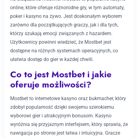
online, które oferuje różnorodne gry, w tym automaty,
poker i kasyno na żywo. Jest doskonałym wyborem
zarówno dla początkujących graczy, jak i dla tych,
którzy szukają emocji związanych z hazardem.
Użytkownicy powinni wiedzieć, że Mostbet jest
dostępne na różnych systemach operacyjnych, co
ułatwia dostęp do gier w każdej chwili.
Co to jest Mostbet i jakie
oferuje możliwości?
Mostbet to internetowe kasyno oraz bukmacher, który
zdobył popularność dzięki swojemu szerokiemu
wyborowi gier i atrakcyjnym bonusom. Kasyno
wyróżnia się przyjaznym interfejsem, który sprawia, że
nawigacja po stronie jest łatwa i intuicyjna. Gracze