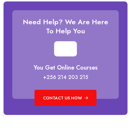
Need Help? We Are Here
To Help You
You Get Online Courses
+256 214 203 215
CONTACT US NOW