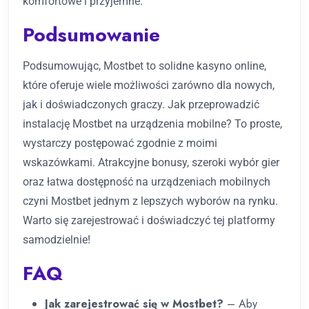
komfortowe i przyjemne.
Podsumowanie
Podsumowując, Mostbet to solidne kasyno online,
które oferuje wiele możliwości zarówno dla nowych,
jak i doświadczonych graczy. Jak przeprowadzić
instalację Mostbet na urządzenia mobilne? To proste,
wystarczy postępować zgodnie z moimi
wskazówkami. Atrakcyjne bonusy, szeroki wybór gier
oraz łatwa dostępność na urządzeniach mobilnych
czyni Mostbet jednym z lepszych wyborów na rynku.
Warto się zarejestrować i doświadczyć tej platformy
samodzielnie!
FAQ
Jak zarejestrować się w Mostbet?
– Aby