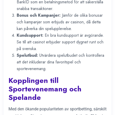
BankID som en betalningsmetod för att säkerställa
snabba transaktioner.
Bonus och Kampanjer:
Jämför de olika bonusar
och kampanjer som erbjuds av casinon, då detta
kan påverka din spelupplevelse.
Kundsupport:
En bra kundsupport är avgörande.
Se till att casinot erbjuder support dygnet runt och
på svenska.
Spelutbud:
Utvärdera spelutbudet och kontrollera
att det inkluderar dina favoritspel och
sportevenemang.
Kopplingen till
Sportevenemang och
Spelande
Med den ökande populariteten av sportbetting, särskilt