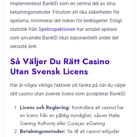
implementerat BankID som en central del av sina
betalningsmetoder. Förutom att öka säkerheten för
spelarna, minimerar det risken för bedrägerier. Enligt
statistik från
Spelinspektionen
har antalet spelare
som använder BankID ökat exponentiellt under det
senaste året.
Så Väljer Du Rätt Casino
Utan Svensk Licens
Här är några viktiga faktorer att tänka på när du väljer
rätt casino utan svensk licens som accepterar BankID:
Licens och Reglering:
Kontrollera att casinot har
en licens från en pålitlig myndighet, såsom Malta
Gaming Authority eller Curaçao eGaming.
Betalningsmetoder:
Se till att casinot erbjuder