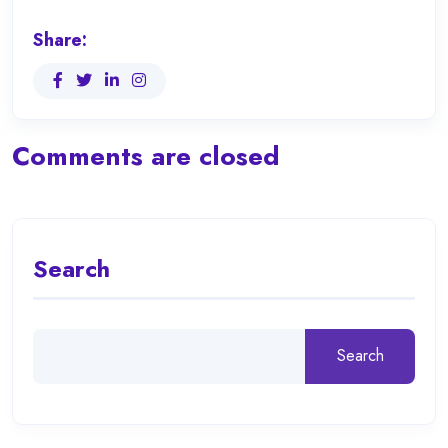
Share:
Comments are closed
Search
Search