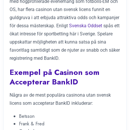
med högprofilerade evenemang som fotbolls-EM och
OS, har flera casinon utan svensk licens funnit en
guldgruva i att erbjuda attraktiva odds och kampanjer
för dessa mästerskap. Enligt
Svenska Oddset
spås ett
ökat intresse för sportbetting här i Sverige. Spelare
uppskattar möjligheten att kunna satsa på sina
favoritlag samtidigt som de njuter av snabb och säker
registrering med BankID.
Exempel på Casinon som
Accepterar BankID
Några av de mest populära casinona utan svensk
licens som accepterar BankID inkluderar:
Betsson
Frank & Fred