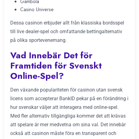
Gambola
Casino Universe
Dessa casinon erbjuder allt från klassiska bordsspel
till live dealer-spel och omfattande bettingalternativ
på olika sportevenemang.
Vad Innebär Det för
Framtiden för Svenskt
Online-Spel?
Den växande populariteten för casinon utan svensk
licens som accepterar BankID pekar på en förändring i
hur svenskar väljer att interagera med online-spel.
Med fler alternativ tillgängliga kommer det att krävas
att spelare är mer medvetna om sina val. Det innebär
också att casinon måste föra en transparent och