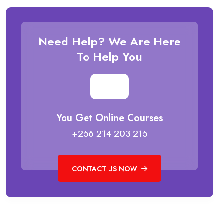
Need Help? We Are Here
To Help You
You Get Online Courses
+256 214 203 215
CONTACT US NOW