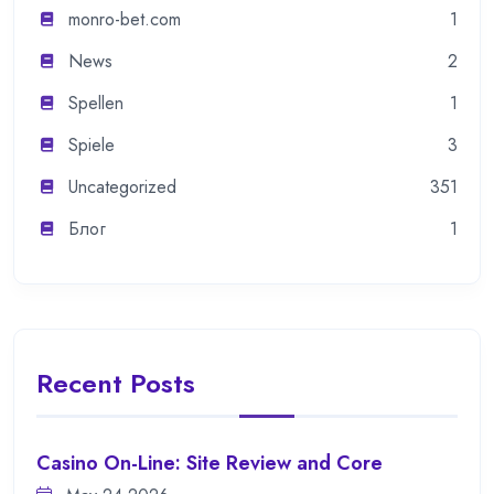
monro-bet.com
1
News
2
Spellen
1
Spiele
3
Uncategorized
351
Блог
1
Recent Posts
Casino On-Line: Site Review and Core