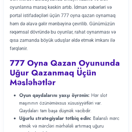
oyunlarına maraq kəskin artıb. İdman xəbərləri və
portal istifadəçiləri üçün 777 oyna qazan oynamaq
həm də əlavə gəlir mənbəyinə çevrilib. Günümüzün
rəqəmsal dövründə bu oyunlar, rahat oynanması və
qısa zamanda böyük uduşlar əldə etmək imkanı ilə
fərqlənir.
777 Oyna Qazan Oyununda
Uğur Qazanmaq Üçün
Məsləhətlər
Oyun qaydalarını yaxşı öyrənin:
Hər slot
maşınının özünəməxsus xüsusiyyətləri var.
Qaydaları tam başa düşmək vacibdir.
Uğurlu strategiyalar tətbiq edin:
Balanslı mərc
etmək və mərcləri mərhələli artırmaq uğuru