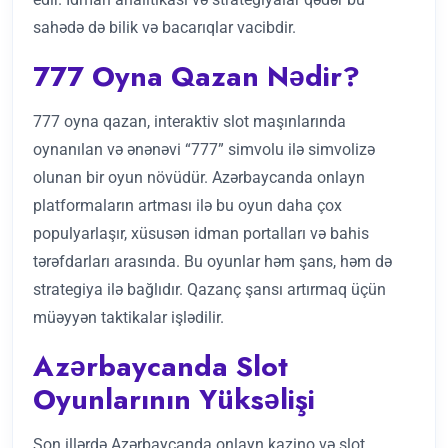
sahədə də bilik və bacarıqlar vacibdir.
777 Oyna Qazan Nədir?
777 oyna qazan, interaktiv slot maşınlarında
oynanılan və ənənəvi “777” simvolu ilə simvolizə
olunan bir oyun növüdür. Azərbaycanda onlayn
platformaların artması ilə bu oyun daha çox
populyarlaşır, xüsusən idman portalları və bahis
tərəfdarları arasında. Bu oyunlar həm şans, həm də
strategiya ilə bağlıdır. Qazanç şansı artırmaq üçün
müəyyən taktikalar işlədilir.
Azərbaycanda Slot
Oyunlarının Yüksəlişi
Son illərdə Azərbaycanda onlayn kazino və slot