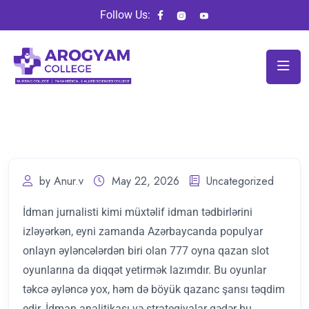
Follow Us:
by Anur.v
May 22, 2026
Uncategorized
İdman jurnalisti kimi müxtəlif idman tədbirlərini
izləyərkən, eyni zamanda Azərbaycanda populyar
onlayn əyləncələrdən biri olan 777 oyna qazan slot
oyunlarına da diqqət yetirmək lazımdır. Bu oyunlar
təkcə əyləncə yox, həm də böyük qazanc şansı təqdim
edir. İdman analitikası və strategiyalar qədər bu