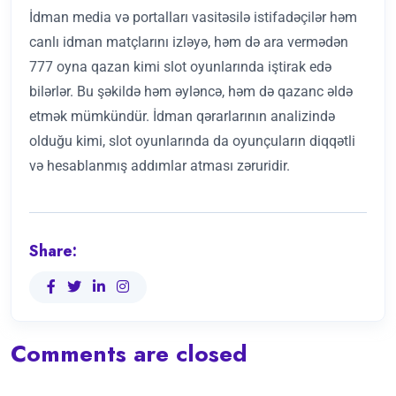
İdman media və portalları vasitəsilə istifadəçilər həm
canlı idman matçlarını izləyə, həm də ara vermədən
777 oyna qazan kimi slot oyunlarında iştirak edə
bilərlər. Bu şəkildə həm əyləncə, həm də qazanc əldə
etmək mümkündür. İdman qərarlarının analizində
olduğu kimi, slot oyunlarında da oyunçuların diqqətli
və hesablanmış addımlar atması zəruridir.
Share:
Comments are closed