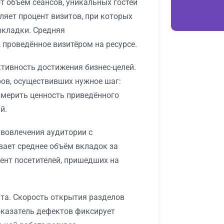
 объём сеансов, уникальных гостей
ляет процент визитов, при которых
вкладки. Средняя
 проведённое визитёром на ресурсе.
ивность достижения бизнес-целей.
ов, осуществивших нужное шаг:
измерить ценность приведённого
й.
вовлечения аудитории с
ает среднее объём вкладок за
ент посетителей, пришедших на
та. Скорость открытия разделов
оказатель дефектов фиксирует