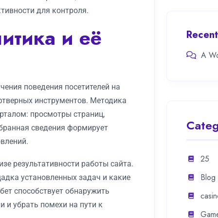
тивности для контроля.
литика и её
Recen
A Wo
чения поведения посетителей на
тверных инструментов. Методика
рталом: просмотры страниц,
Categ
бранная сведения формирует
влений.
25
изе результативности работы сайта.
Blog
щадка установленных задач и какие
бет способствует обнаружить
casin
 и убрать помехи на пути к
Gam