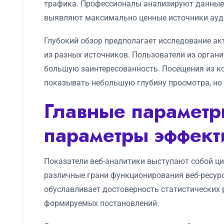
трафика. Профессионалы анализируют данные
выявляют максимально ценные источники ауд
Глубокий обзор предполагает исследование а
из разных источников. Пользователи из орган
большую заинтересованность. Посещения из 
показывать небольшую глубину просмотра, но 
Главные параметр
параметры эффект
Показатели веб-аналитики выступают собой 
различные грани функционирования веб-ресур
обуславливает достоверность статистических 
формируемых постановлений.