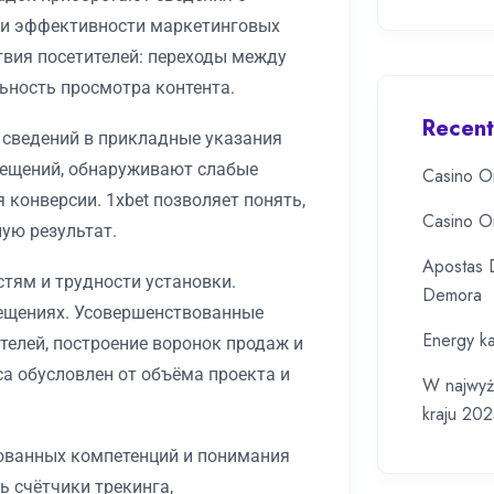
 и эффективности маркетинговых
вия посетителей: переходы между
ьность просмотра контента.
Recent
 сведений в прикладные указания
сещений, обнаруживают слабые
Casino On
конверсии. 1xbet позволяет понять,
Casino O
ую результат.
Apostas D
тям и трудности установки.
Demora
ещениях. Усовершенствованные
Energy k
елей, построение воронок продаж и
а обусловлен от объёма проекта и
W najwyż
kraju 20
ованных компетенций и понимания
ь счётчики трекинга,