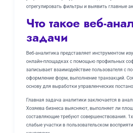
отрегулировать фильтры и выявить главные ак
Что такое веб-ана
задачи
Веб-аналитика представляет инструментом изу
онлайн-площадках с помощью профильных соф
записывает взаимодействие пользователя с по
оформление форм, выполнение транзакций. Со
основу для выработки управленческих постано
Главная задача аналитики заключается в анал
Хозяева бизнеса выясняют, выполняет ли пло
составляющие требуют совершенствования. 1х
слабые участки в пользовательском восприятии