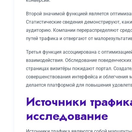
конверсии.
Второй значимой функцией является оптимиза
Статистические сведения демонстрируют, как
аудиторию. Компании перераспределяют сред
путей трафика и отвергают от малорезультати
Третья функция ассоциирована с оптимизацие
взаимодействия. Обследование поведенческих 
страницах визитёры покидают портал. Создате
совершенствования интерфейса и облегчения 
делается платформой для повышения удовлетв
Источники трафик
исследование
Источники трафика являются собой маршруты,