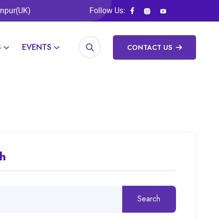
anpur(UK)
Follow Us:
S
EVENTS
CONTACT US
h
Search