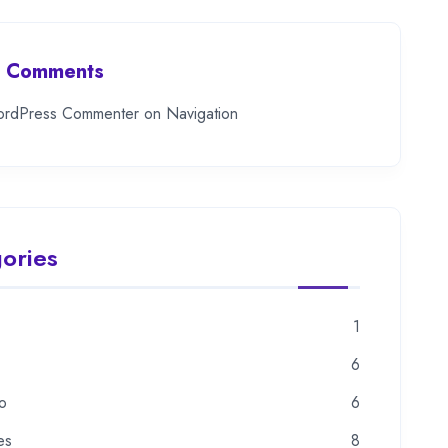
t Comments
rdPress Commenter
on
Navigation
ories
1
6
o
6
es
8