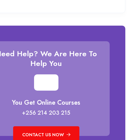
eed Help? We Are Here To
Help You
You Get Online Courses
+256 214 203 215
CONTACT US NOW