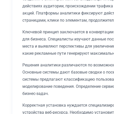
действиях аудитории, происхождении трафика
акций. Платформы аналитики фиксируют дейст
страницами, клики по элементам, продолжител
Ключевой принцип заключается в конвертации
для бизнеса. Специалисты изучают данные по
места и выявляют перспективы для увеличения 
какие рекламные пути генерируют максимальн
Решения аналитики различаются по возможнос
Основные системы дают базовые сводки о пос
системы предлагают классификацию пользоват
моделирование поведения. Определение сервис
бизнес-задач.
Корректная установка нуждается специализир
устройства веб-ресурса. Необходимо установит