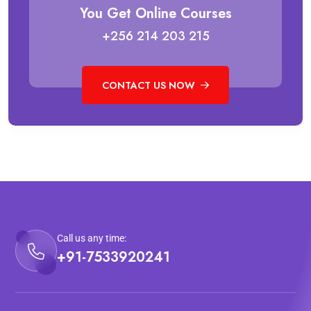
You Get Online Courses
+256 214 203 215
CONTACT US NOW
Call us any time:
+91-7533920241