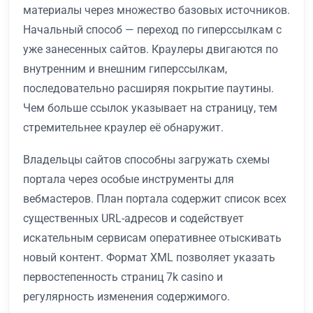
материалы через множество базовых источников.
Начальный способ — переход по гиперссылкам с
уже занесенных сайтов. Краулеры двигаются по
внутренним и внешним гиперссылкам,
последовательно расширяя покрытие паутины.
Чем больше ссылок указывает на страницу, тем
стремительнее краулер её обнаружит.
Владельцы сайтов способны загружать схемы
портала через особые инструменты для
вебмастеров. План портала содержит список всех
существенных URL-адресов и содействует
искательным сервисам оперативнее отыскивать
новый контент. Формат XML позволяет указать
первостепенность страниц 7k casino и
регулярность изменения содержимого.