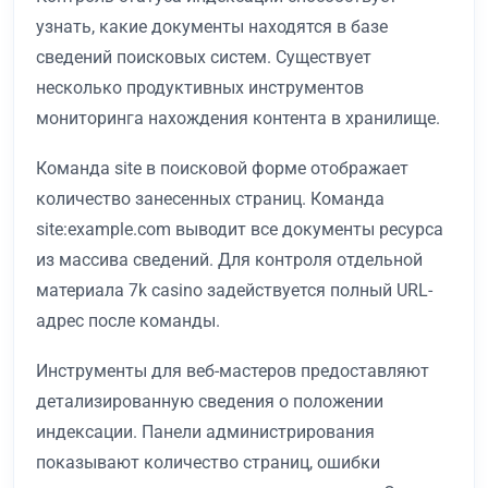
узнать, какие документы находятся в базе
сведений поисковых систем. Существует
несколько продуктивных инструментов
мониторинга нахождения контента в хранилище.
Команда site в поисковой форме отображает
количество занесенных страниц. Команда
site:example.com выводит все документы ресурса
из массива сведений. Для контроля отдельной
материала 7k casino задействуется полный URL-
адрес после команды.
Инструменты для веб-мастеров предоставляют
детализированную сведения о положении
индексации. Панели администрирования
показывают количество страниц, ошибки