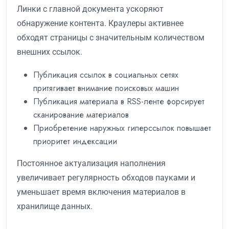
Линки с главной документа ускоряют
обнаружение контента. Краулеры активнее
обходят страницы с значительным количеством
внешних ссылок.
Публикация ссылок в социальных сетях
притягивает внимание поисковых машин
Публикация материала в RSS-ленте форсирует
сканирование материалов
Приобретение наружных гиперссылок повышает
приоритет индексации
Постоянное актуализация наполнения
увеличивает регулярность обходов пауками и
уменьшает время включения материалов в
хранилище данных.