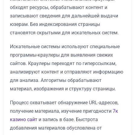
обходят ресурсы, обрабатывают контент и
записывают сведения для дальнейшей выдачи
юзерам. Без индексирования страницы
становятся скрытыми для искательных систем.
Искательные системы используют специальные
программы-краулеры для выявления свежих
сайтов. Краулеры переходят по гиперссылкам,
анализируют контент и отправляют информацию
для анализа. Алгоритмы обрабатывают
материал, изображения и структуру страницы.
Процесс охватывает обнаружение URL-адресов,
получение материала, изучение пригодности
7к
казино сайт
и запись в базе. Быстрота
добавления материалов обусловлена от