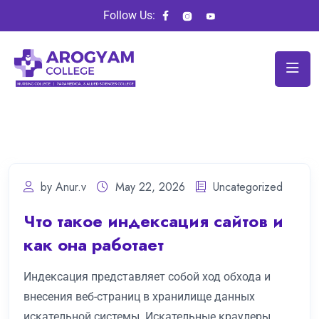
Follow Us:
by Anur.v
May 22, 2026
Uncategorized
Что такое индексация сайтов и
как она работает
Индексация представляет собой ход обхода и
внесения веб-страниц в хранилище данных
искательной системы. Искательные краулеры