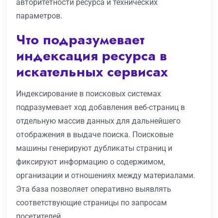
авторитетности ресурса и технических
параметров.
Что подразумевает
индексация ресурса в
искательных сервисах
Индексирование в поисковых системах
подразумевает ход добавления веб-страниц в
отдельную массив данных для дальнейшего
отображения в выдаче поиска. Поисковые
машины генерируют дубликаты страниц и
фиксируют информацию о содержимом,
организации и отношениях между материалами.
Эта база позволяет оперативно выявлять
соответствующие страницы по запросам
посетителей.