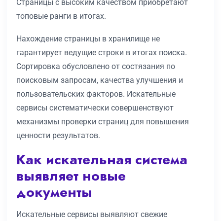
Страницы с высоким качеством приобретают
топовые ранги в итогах.
Нахождение страницы в хранилище не
гарантирует ведущие строки в итогах поиска.
Сортировка обусловлено от состязания по
поисковым запросам, качества улучшения и
пользовательских факторов. Искательные
сервисы систематически совершенствуют
механизмы проверки страниц для повышения
ценности результатов.
Как искательная система
выявляет новые
документы
Искательные сервисы выявляют свежие