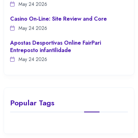
May 24 2026
Casino On-Line: Site Review and Core
May 24 2026
Apostas Desportivas Online FairPari
Entreposto infantilidade
May 24 2026
Popular Tags