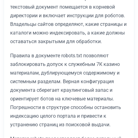
текстовый документ помещается в корневой
директории и включает инструкции для роботов.
Владельцы сайтов определяют, какие страницы и
каталоги можно индексировать, а какие должны
оставаться закрытыми для обработки.
Правила в документе robots.txt позволяют
заблокировать допуск к служебным 7К казино
материалам, дублирующемуся содержимому и
системным разделам. Верная конфигурация
документа сберегает краулинговый запас и
ориентирует ботов на ключевые материалы.
Погрешности в структуре способны остановить
индексацию целого портала и привести к
устранению страниц из поисковой выдачи.