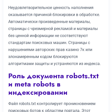
Неудовлетворительное ценность наполнения
оказывается причиной блокировки в обработке.
Автоматически произведенные материалы,
страницы с чрезмерной рекламой и материалы
без ценной информации не соответствуют
стандартам поисковых машин. Страницы с
нарушениями авторских прав казино 7к или
злонамеренным кодом блокируются
алгоритмами защиты и устраняются из индекса.
Роль документа robots.txt
и meta robots в
индексировании
Файл robots.txt контролирует проникновением
поисковых ботов к областям портала. Этот