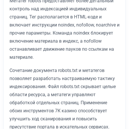
Метатег robots предоставляет более детальный
контроль над индексацией индивидуальных
страниц. Тег располагается в HTML-коде и
включает инструкции noindex, nofollow, noarchive и
прочие параметры. Команда noindex блокирует
включение материала в индекс, а nofollow
останавливает движение пауков по ссылкам на
материале.
Сочетание документа robots.txt и метатегов
позволяет разработать настраиваемую тактику
индексирования. Файл robots.txt скрывает целые
области ресурса, а метатеги управляют
обработкой отдельных страниц. Применение
обоих инструментов 7К казино способствует
улучшить ход сканирования и повысить
присутствие портала в искательных сервисах.