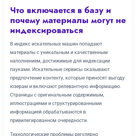
Что включается в базу и
почему материалы могут не
индексироваться
В индекс искательных машин попадают
материалы с уникальным и качественным
наполнением, достижимые для индексации
пауками. Искательные сервисы оказывают
предпочтение контенту, которые приносят выгоду
юзерам и включают релевантную информацию.
Страницы с оригинальным содержимым,
иллюстрациями и структурированными
информацией обрабатываются в
привилегированном очередности.
Технологические проблемы регулярно