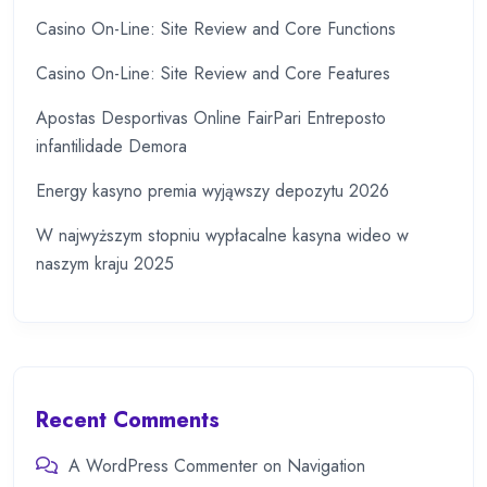
Casino On-Line: Site Review and Core Functions
Casino On-Line: Site Review and Core Features
Apostas Desportivas Online FairPari Entreposto
infantilidade Demora
Energy kasyno premia wyjąwszy depozytu 2026
W najwyższym stopniu wypłacalne kasyna wideo w
naszym kraju 2025
Recent Comments
A WordPress Commenter
on
Navigation