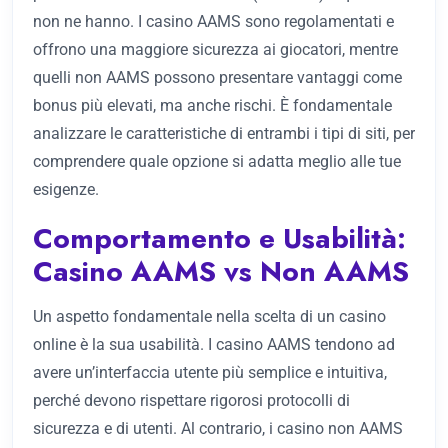
non ne hanno. I casino AAMS sono regolamentati e
offrono una maggiore sicurezza ai giocatori, mentre
quelli non AAMS possono presentare vantaggi come
bonus più elevati, ma anche rischi. È fondamentale
analizzare le caratteristiche di entrambi i tipi di siti, per
comprendere quale opzione si adatta meglio alle tue
esigenze.
Comportamento e Usabilità:
Casino AAMS vs Non AAMS
Un aspetto fondamentale nella scelta di un casino
online è la sua usabilità. I casino AAMS tendono ad
avere un’interfaccia utente più semplice e intuitiva,
perché devono rispettare rigorosi protocolli di
sicurezza e di utenti. Al contrario, i casino non AAMS