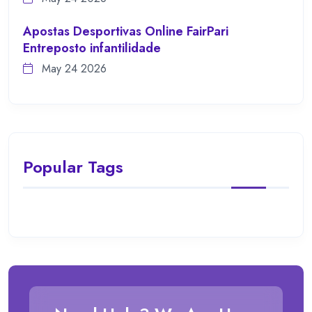
Apostas Desportivas Online FairPari
Entreposto infantilidade
May 24 2026
Popular Tags