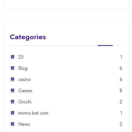
Categories
25
1
Blog
6
casino
6
Games
8
Giochi
2
monro-bet.com
1
News
2