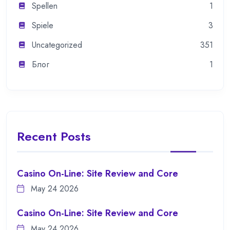
Spellen
1
Spiele
3
Uncategorized
351
Блог
1
Recent Posts
Casino On-Line: Site Review and Core
May 24 2026
Casino On-Line: Site Review and Core
May 24 2026