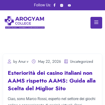
Follow Us:
by Anur.v
May 22, 2026
Uncategorized
Esteriorità dei casino italiani non
AAMS rispetto AAMS: Guida alla
Scelta del Miglior Sito
Ciao, sono Marco Rossi, esperto nel settore dei giochi