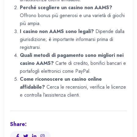
Perché scegliere un casino non AAMS?
Offrono bonus più generosi e una varietà di giochi
più ampia.
I casino non AAMS sono legali?
Dipende dalla
giurisdizione; è importante informarsi prima di
registrarsi.
Quali metodi di pagamento sono migliori nei
casino AAMS?
Carte di credito, bonifici bancari e
portafogli elettronici come PayPal.
Come riconoscere un casino online
affidabile?
Cerca le recensioni, verifica le licenze
e controlla l’assistenza clienti.
Share: