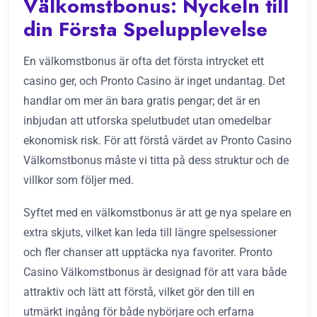
Välkomstbonus: Nyckeln till
din Första Spelupplevelse
En välkomstbonus är ofta det första intrycket ett
casino ger, och Pronto Casino är inget undantag. Det
handlar om mer än bara gratis pengar; det är en
inbjudan att utforska spelutbudet utan omedelbar
ekonomisk risk. För att förstå värdet av Pronto Casino
Välkomstbonus måste vi titta på dess struktur och de
villkor som följer med.
Syftet med en välkomstbonus är att ge nya spelare en
extra skjuts, vilket kan leda till längre spelsessioner
och fler chanser att upptäcka nya favoriter. Pronto
Casino Välkomstbonus är designad för att vara både
attraktiv och lätt att förstå, vilket gör den till en
utmärkt ingång för både nybörjare och erfarna