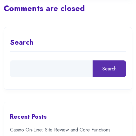
Comments are closed
Search
Search
Recent Posts
Casino On-Line: Site Review and Core Functions