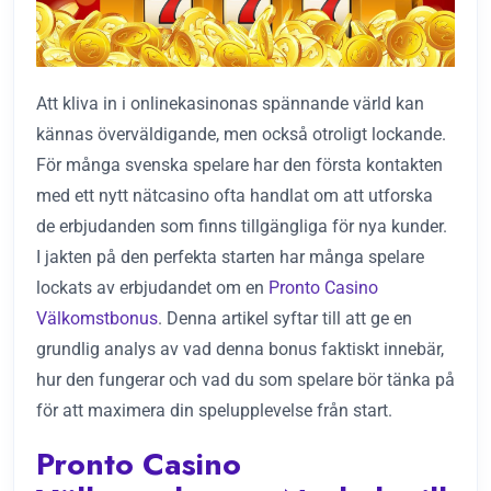
Att kliva in i onlinekasinonas spännande värld kan
kännas överväldigande, men också otroligt lockande.
För många svenska spelare har den första kontakten
med ett nytt nätcasino ofta handlat om att utforska
de erbjudanden som finns tillgängliga för nya kunder.
I jakten på den perfekta starten har många spelare
lockats av erbjudandet om en
Pronto Casino
Välkomstbonus
. Denna artikel syftar till att ge en
grundlig analys av vad denna bonus faktiskt innebär,
hur den fungerar och vad du som spelare bör tänka på
för att maximera din spelupplevelse från start.
Pronto Casino