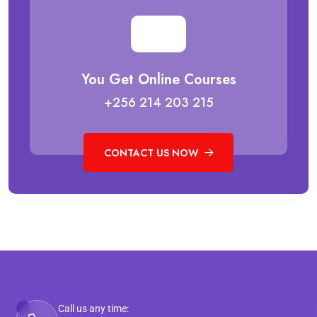
You Get Online Courses
+256 214 203 215
CONTACT US NOW
Call us any time: