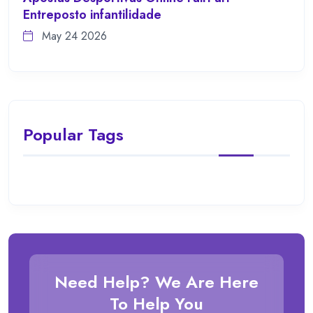
Entreposto infantilidade
May 24 2026
Popular Tags
Need Help? We Are Here
To Help You