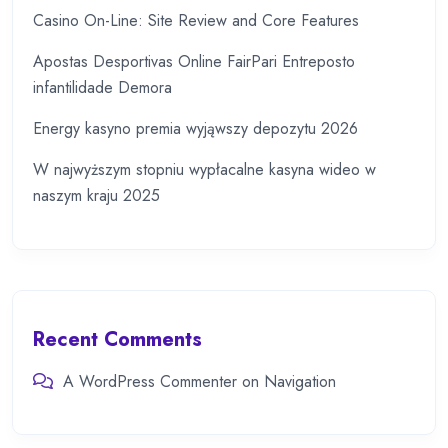
Casino On-Line: Site Review and Core Features
Apostas Desportivas Online FairPari Entreposto
infantilidade Demora
Energy kasyno premia wyjąwszy depozytu 2026
W najwyższym stopniu wypłacalne kasyna wideo w
naszym kraju 2025
Recent Comments
A WordPress Commenter
on
Navigation