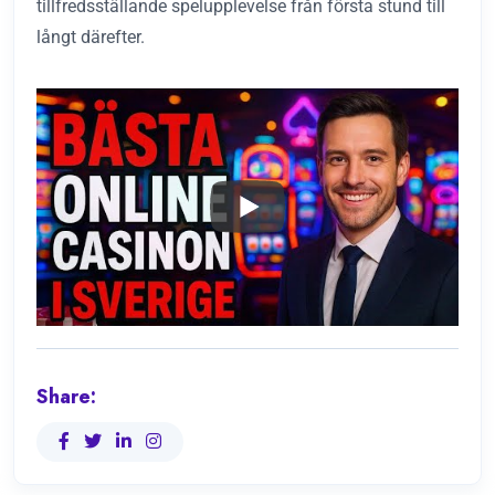
tillfredsställande spelupplevelse från första stund till
långt därefter.
Share: