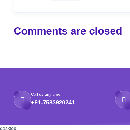
Comments are closed
Call us any time:
+91-7533920241