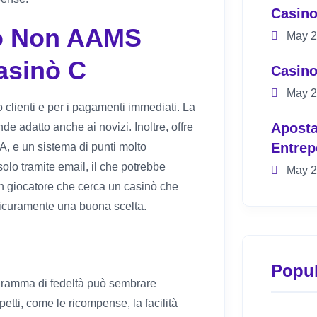
Casino
no Non AAMS
May 2
asinò C
Casino
May 2
 clienti e per i pagamenti immediati. La
Aposta
nde adatto anche ai novizi. Inoltre, offre
Entrep
 A, e un sistema di punti molto
 solo tramite email, il che potrebbe
May 2
un giocatore che cerca un casinò che
 sicuramente una buona scelta.
Popul
gramma di fedeltà può sembrare
etti, come le ricompense, la facilità