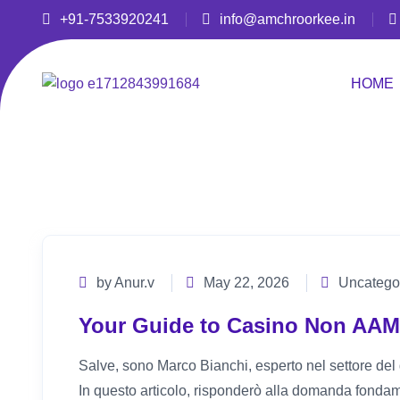
+91-7533920241
info@amchroorkee.in
HOME
by Anur.v
May 22, 2026
Uncatego
Your Guide to Casino Non AAM
Salve, sono Marco Bianchi, esperto nel settore del
In questo articolo, risponderò alla domanda fondame