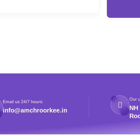
Our u
Email us 24/7 hours:
NH 
info@amchroorkee.in
Roo