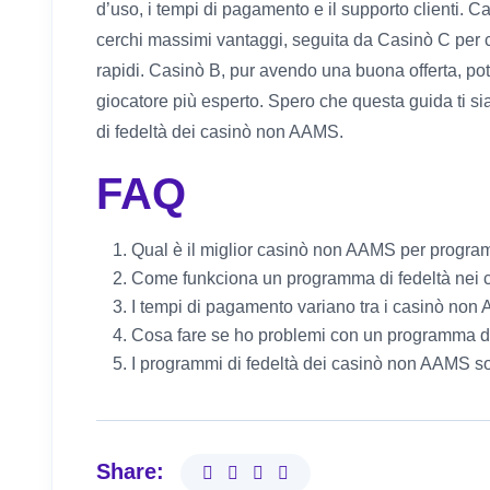
d’uso, i tempi di pagamento e il supporto clienti. 
cerchi massimi vantaggi, seguita da Casinò C per
rapidi. Casinò B, pur avendo una buona offerta, po
giocatore più esperto. Spero che questa guida ti sia
di fedeltà dei casinò non AAMS.
FAQ
Qual è il miglior casinò non AAMS per program
Come funkciona un programma di fedeltà nei
I tempi di pagamento variano tra i casinò no
Cosa fare se ho problemi con un programma di
I programmi di fedeltà dei casinò non AAMS so
Share: