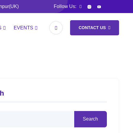
anpur(UK)
Follow Us:
S
EVENTS
CONTACT US
ch
Search