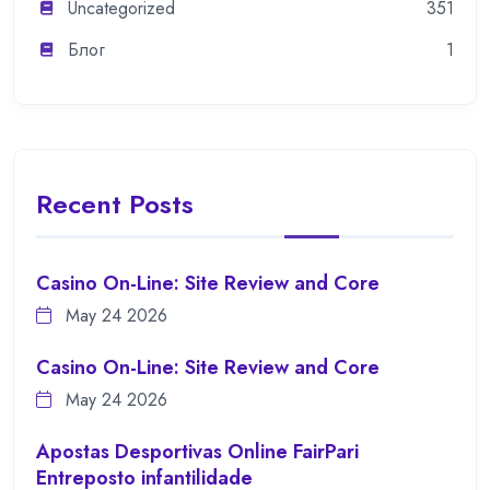
Uncategorized
351
Блог
1
Recent Posts
Casino On-Line: Site Review and Core
May 24 2026
Casino On-Line: Site Review and Core
May 24 2026
Apostas Desportivas Online FairPari
Entreposto infantilidade