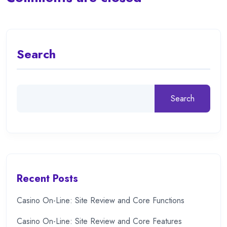
Search
Search
Recent Posts
Casino On-Line: Site Review and Core Functions
Casino On-Line: Site Review and Core Features