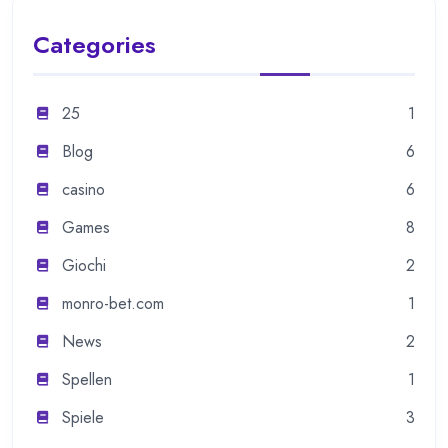
Categories
25
1
Blog
6
casino
6
Games
8
Giochi
2
monro-bet.com
1
News
2
Spellen
1
Spiele
3