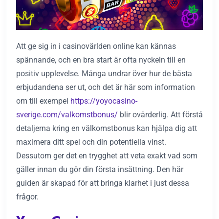
Att ge sig in i casinovärlden online kan kännas
spännande, och en bra start är ofta nyckeln till en
positiv upplevelse. Många undrar över hur de bästa
erbjudandena ser ut, och det är här som information
om till exempel
https://yoyocasino-
sverige.com/valkomstbonus/
blir ovärderlig. Att förstå
detaljerna kring en välkomstbonus kan hjälpa dig att
maximera ditt spel och din potentiella vinst.
Dessutom ger det en trygghet att veta exakt vad som
gäller innan du gör din första insättning. Den här
guiden är skapad för att bringa klarhet i just dessa
frågor.