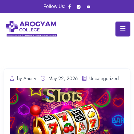
Follow Us:
by Anur.v
May 22, 2026
Uncategorized