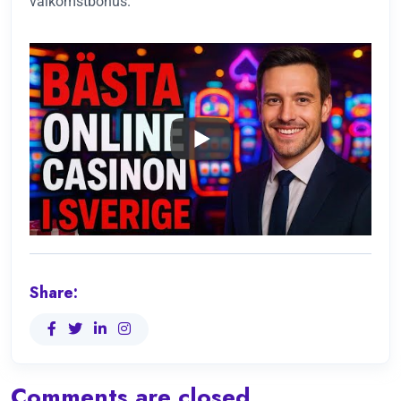
välkomstbonus.
Share:
Comments are closed