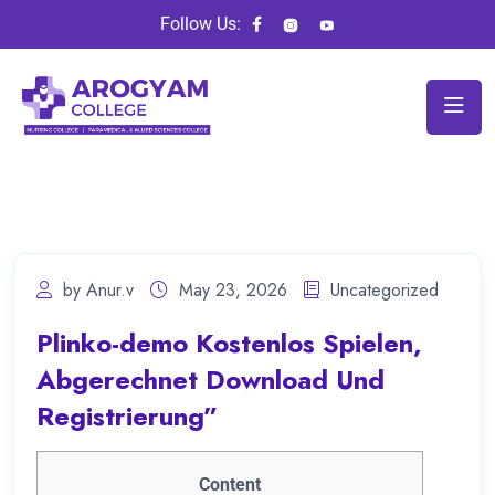
Follow Us:
by Anur.v
May 23, 2026
Uncategorized
Plinko-demo Kostenlos Spielen,
Abgerechnet Download Und
Registrierung”
Content