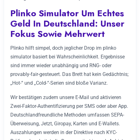
Plinko Simulator Um Echtes
Geld In Deutschland: Unser
Fokus Sowie Mehrwert
Plinko hilft simpel, doch jeglicher Drop im plinko
simulator basiert bei Wahrscheinlichkeit. Ergebnisse
sind immer wieder unabhängig und RNG- oder
provably-fair-gesteuert. Das Brett hat kein Gedächtnis;
„Hot-“ und „Cold-“-Serien sind bloße Varianz.
Wir bestätigen zudem unsere E-Mail und aktivieren
Zwei-Faktor-Authentifizierung per SMS oder aber App.
Deutschlandfreundliche Methoden umfassen SEPA-
Überweisung, Jetzt, Giropay, Karten und E-Wallets.
Auszahlungen werden in der Direktive nach KYC-