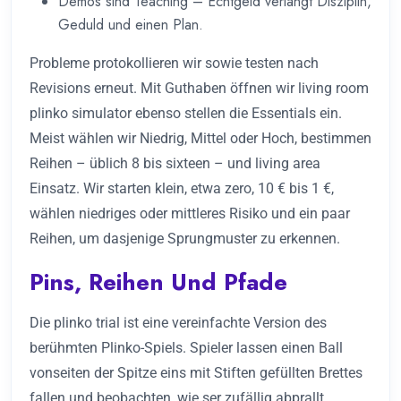
Demos sind Teaching – Echtgeld verlangt Disziplin,
Geduld und einen Plan.
Probleme protokollieren wir sowie testen nach
Revisions erneut. Mit Guthaben öffnen wir living room
plinko simulator ebenso stellen die Essentials ein.
Meist wählen wir Niedrig, Mittel oder Hoch, bestimmen
Reihen – üblich 8 bis sixteen – und living area
Einsatz. Wir starten klein, etwa zero, 10 € bis 1 €,
wählen niedriges oder mittleres Risiko und ein paar
Reihen, um dasjenige Sprungmuster zu erkennen.
Pins, Reihen Und Pfade
Die plinko trial ist eine vereinfachte Version des
berühmten Plinko-Spiels. Spieler lassen einen Ball
vonseiten der Spitze eins mit Stiften gefüllten Brettes
fallen und beobachten, wie ser zufällig abprallt