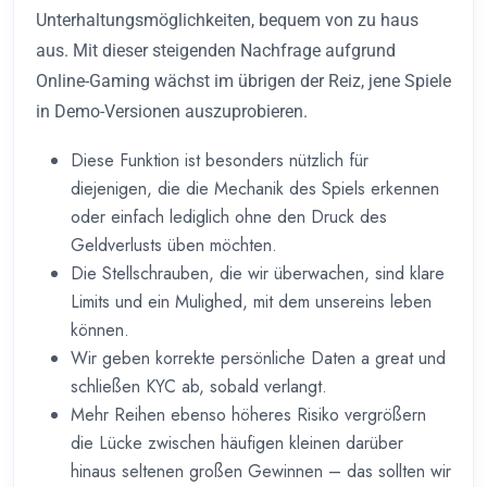
Unterhaltungsmöglichkeiten, bequem von zu haus
aus. Mit dieser steigenden Nachfrage aufgrund
Online-Gaming wächst im übrigen der Reiz, jene Spiele
in Demo-Versionen auszuprobieren.
Diese Funktion ist besonders nützlich für
diejenigen, die die Mechanik des Spiels erkennen
oder einfach lediglich ohne den Druck des
Geldverlusts üben möchten.
Die Stellschrauben, die wir überwachen, sind klare
Limits und ein Mulighed, mit dem unsereins leben
können.
Wir geben korrekte persönliche Daten a great und
schließen KYC ab, sobald verlangt.
Mehr Reihen ebenso höheres Risiko vergrößern
die Lücke zwischen häufigen kleinen darüber
hinaus seltenen großen Gewinnen – das sollten wir