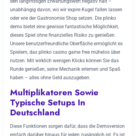
den langfristigen Erwartungswert negativ hält –
unabhängig davon, wo wir expire Kugel fallen lassen
oder wie der Gastronomie Shop setzen. Die plinko
demo bietet eine gewisse fantastische Möglichkeit,
dieses Spiel ohne finanzielles Risiko zu genießen.
Unsere benutzerfreundliche Oberfläche ermöglicht es
Spielern, das plinko casino game free mühelos über
nutzen. Mit wirklich wenigen Klicks können Sie das
Runde genießen, seine Mechanik erlernen und Spaß
haben – alles ohne Geld auszugeben.
Multiplikatoren Sowie
Typische Setups In
Deutschland
Diese Funktionen sorgen dafür, dass die Demoversion
einfach darüber hinaus für jeden zugänglich ist. Es ist