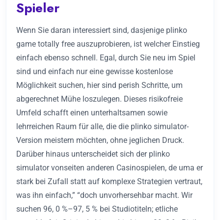
Spieler
Wenn Sie daran interessiert sind, dasjenige plinko
game totally free auszuprobieren, ist welcher Einstieg
einfach ebenso schnell. Egal, durch Sie neu im Spiel
sind und einfach nur eine gewisse kostenlose
Möglichkeit suchen, hier sind perish Schritte, um
abgerechnet Mühe loszulegen. Dieses risikofreie
Umfeld schafft einen unterhaltsamen sowie
lehrreichen Raum für alle, die die plinko simulator-
Version meistern möchten, ohne jeglichen Druck.
Darüber hinaus unterscheidet sich der plinko
simulator vonseiten anderen Casinospielen, de uma er
stark bei Zufall statt auf komplexe Strategien vertraut,
was ihn einfach,” “doch unvorhersehbar macht. Wir
suchen 96, 0 %–97, 5 % bei Studiotiteln; etliche