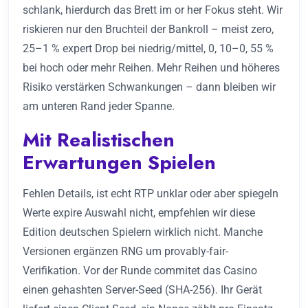
schlank, hierdurch das Brett im or her Fokus steht. Wir
riskieren nur den Bruchteil der Bankroll – meist zero,
25–1 % expert Drop bei niedrig/mittel, 0, 10–0, 55 %
bei hoch oder mehr Reihen. Mehr Reihen und höheres
Risiko verstärken Schwankungen – dann bleiben wir
am unteren Rand jeder Spanne.
Mit Realistischen
Erwartungen Spielen
Fehlen Details, ist echt RTP unklar oder aber spiegeln
Werte expire Auswahl nicht, empfehlen wir diese
Edition deutschen Spielern wirklich nicht. Manche
Versionen ergänzen RNG um provably-fair-
Verifikation. Vor der Runde commitet das Casino
einen gehashten Server-Seed (SHA-256). Ihr Gerät