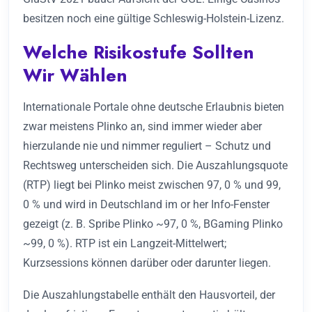
besitzen noch eine gültige Schleswig-Holstein-Lizenz.
Welche Risikostufe Sollten
Wir Wählen
Internationale Portale ohne deutsche Erlaubnis bieten
zwar meistens Plinko an, sind immer wieder aber
hierzulande nie und nimmer reguliert – Schutz und
Rechtsweg unterscheiden sich. Die Auszahlungsquote
(RTP) liegt bei Plinko meist zwischen 97, 0 % und 99,
0 % und wird in Deutschland im or her Info-Fenster
gezeigt (z. B. Spribe Plinko ~97, 0 %, BGaming Plinko
~99, 0 %). RTP ist ein Langzeit-Mittelwert;
Kurzsessions können darüber oder darunter liegen.
Die Auszahlungstabelle enthält den Hausvorteil, der