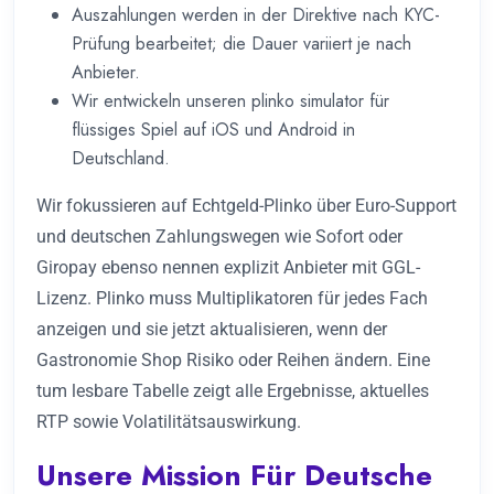
Auszahlungen werden in der Direktive nach KYC-
Prüfung bearbeitet; die Dauer variiert je nach
Anbieter.
Wir entwickeln unseren plinko simulator für
flüssiges Spiel auf iOS und Android in
Deutschland.
Wir fokussieren auf Echtgeld-Plinko über Euro-Support
und deutschen Zahlungswegen wie Sofort oder
Giropay ebenso nennen explizit Anbieter mit GGL-
Lizenz. Plinko muss Multiplikatoren für jedes Fach
anzeigen und sie jetzt aktualisieren, wenn der
Gastronomie Shop Risiko oder Reihen ändern. Eine
tum lesbare Tabelle zeigt alle Ergebnisse, aktuelles
RTP sowie Volatilitäts­auswirkung.
Unsere Mission Für Deutsche