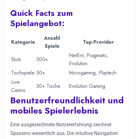
Quick Facts zum
Spielangebot:
Anzahl
Kategorie
Top-Provider
Spiele
NetEnt, Pragmatic,
Slots
500+
Evolution
Tischspiele
50+
Microgaming, Playtech
Live-
30+ Tische
Evolution Gaming
Casino
Benutzerfreundlichkeit und
mobiles Spielerlebnis
Eine ausgezeichnete Nutzererfahrung zeichnet
Spassino wesentlich aus. Die intuitive Navigation