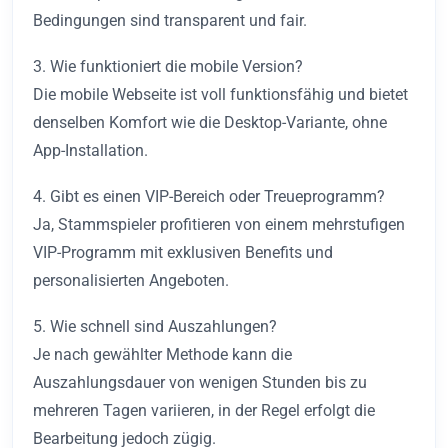
Bedingungen sind transparent und fair.
3. Wie funktioniert die mobile Version?
Die mobile Webseite ist voll funktionsfähig und bietet
denselben Komfort wie die Desktop-Variante, ohne
App-Installation.
4. Gibt es einen VIP-Bereich oder Treueprogramm?
Ja, Stammspieler profitieren von einem mehrstufigen
VIP-Programm mit exklusiven Benefits und
personalisierten Angeboten.
5. Wie schnell sind Auszahlungen?
Je nach gewählter Methode kann die
Auszahlungsdauer von wenigen Stunden bis zu
mehreren Tagen variieren, in der Regel erfolgt die
Bearbeitung jedoch zügig.