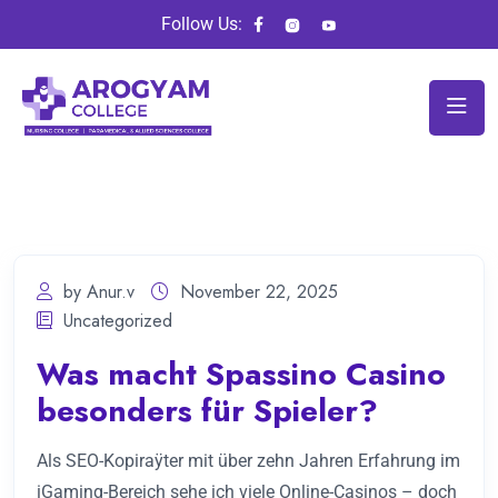
Follow Us:
by Anur.v
November 22, 2025
Uncategorized
Was macht Spassino Casino
besonders für Spieler?
Als SEO-Kopiraÿter mit über zehn Jahren Erfahrung im
iGaming-Bereich sehe ich viele Online-Casinos – doch