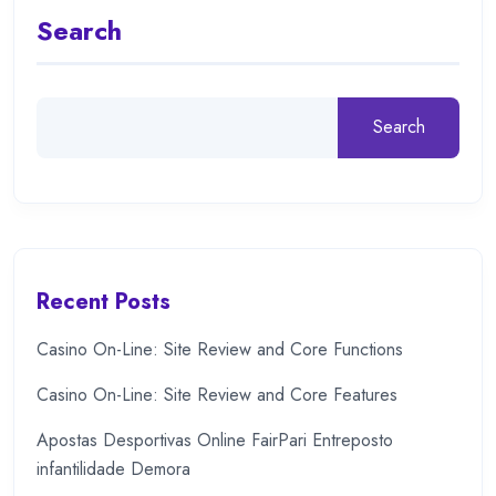
Search
Search
Recent Posts
Casino On-Line: Site Review and Core Functions
Casino On-Line: Site Review and Core Features
Apostas Desportivas Online FairPari Entreposto
infantilidade Demora