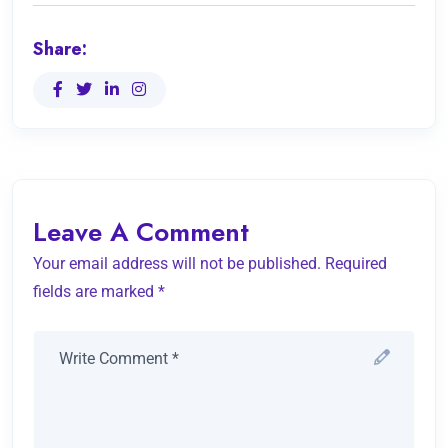
Share:
Leave A Comment
Your email address will not be published. Required
fields are marked *