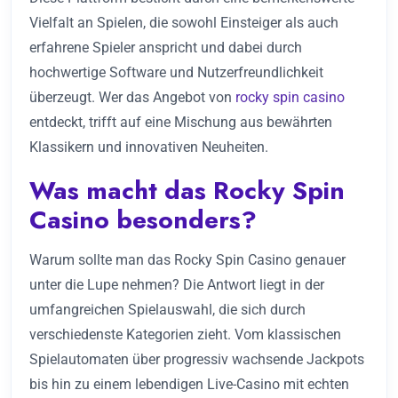
Vielfalt an Spielen, die sowohl Einsteiger als auch
erfahrene Spieler anspricht und dabei durch
hochwertige Software und Nutzerfreundlichkeit
überzeugt. Wer das Angebot von
rocky spin casino
entdeckt, trifft auf eine Mischung aus bewährten
Klassikern und innovativen Neuheiten.
Was macht das Rocky Spin
Casino besonders?
Warum sollte man das Rocky Spin Casino genauer
unter die Lupe nehmen? Die Antwort liegt in der
umfangreichen Spielauswahl, die sich durch
verschiedenste Kategorien zieht. Vom klassischen
Spielautomaten über progressiv wachsende Jackpots
bis hin zu einem lebendigen Live-Casino mit echten