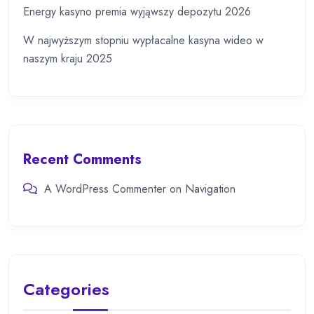
Energy kasyno premia wyjąwszy depozytu 2026
W najwyższym stopniu wypłacalne kasyna wideo w
naszym kraju 2025
Recent Comments
A WordPress Commenter
on
Navigation
Categories