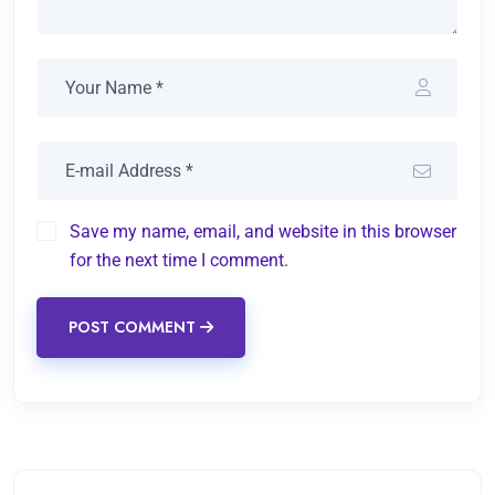
Save my name, email, and website in this browser
for the next time I comment.
POST COMMENT