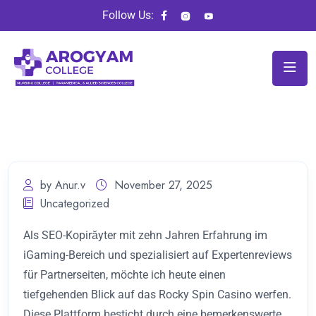
Follow Us:
by Anur.v
November 27, 2025
Uncategorized
Als SEO-Kopirăyter mit zehn Jahren Erfahrung im
iGaming-Bereich und spezialisiert auf Expertenreviews
für Partnerseiten, möchte ich heute einen
tiefgehenden Blick auf das Rocky Spin Casino werfen.
Diese Plattform besticht durch eine bemerkenswerte