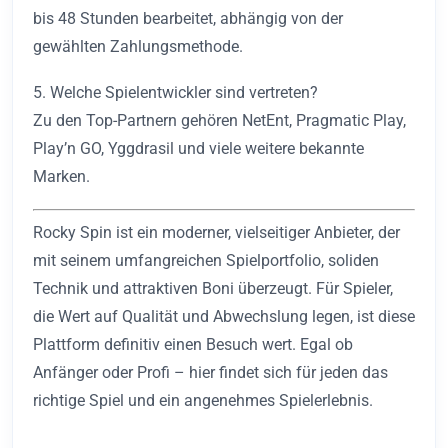
bis 48 Stunden bearbeitet, abhängig von der
gewählten Zahlungsmethode.
5. Welche Spielentwickler sind vertreten?
Zu den Top-Partnern gehören NetEnt, Pragmatic Play,
Play’n GO, Yggdrasil und viele weitere bekannte
Marken.
Rocky Spin ist ein moderner, vielseitiger Anbieter, der
mit seinem umfangreichen Spielportfolio, soliden
Technik und attraktiven Boni überzeugt. Für Spieler,
die Wert auf Qualität und Abwechslung legen, ist diese
Plattform definitiv einen Besuch wert. Egal ob
Anfänger oder Profi – hier findet sich für jeden das
richtige Spiel und ein angenehmes Spielerlebnis.