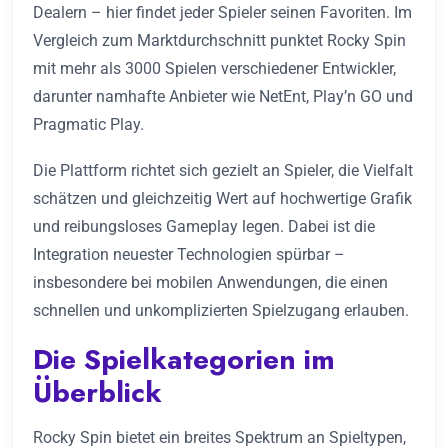
Dealern – hier findet jeder Spieler seinen Favoriten. Im
Vergleich zum Marktdurchschnitt punktet Rocky Spin
mit mehr als 3000 Spielen verschiedener Entwickler,
darunter namhafte Anbieter wie NetEnt, Play’n GO und
Pragmatic Play.
Die Plattform richtet sich gezielt an Spieler, die Vielfalt
schätzen und gleichzeitig Wert auf hochwertige Grafik
und reibungsloses Gameplay legen. Dabei ist die
Integration neuester Technologien spürbar –
insbesondere bei mobilen Anwendungen, die einen
schnellen und unkomplizierten Spielzugang erlauben.
Die Spielkategorien im
Überblick
Rocky Spin bietet ein breites Spektrum an Spieltypen,