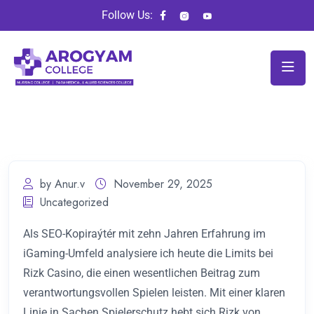
Follow Us:
by Anur.v
November 29, 2025
Uncategorized
Als SEO-Kopiraýtér mit zehn Jahren Erfahrung im
iGaming-Umfeld analysiere ich heute die Limits bei
Rizk Casino, die einen wesentlichen Beitrag zum
verantwortungsvollen Spielen leisten. Mit einer klaren
Linie in Sachen Spielerschutz hebt sich Rizk von