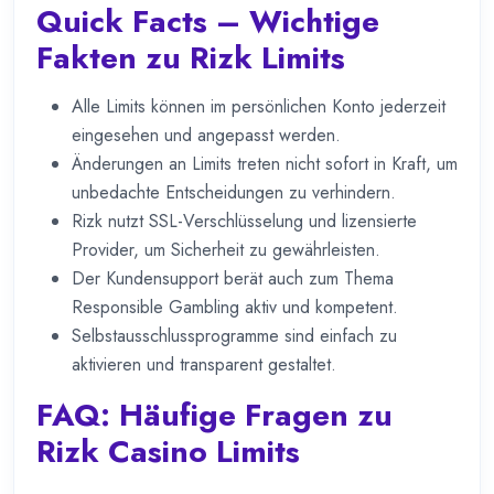
Quick Facts – Wichtige
Fakten zu Rizk Limits
Alle Limits können im persönlichen Konto jederzeit
eingesehen und angepasst werden.
Änderungen an Limits treten nicht sofort in Kraft, um
unbedachte Entscheidungen zu verhindern.
Rizk nutzt SSL-Verschlüsselung und lizensierte
Provider, um Sicherheit zu gewährleisten.
Der Kundensupport berät auch zum Thema
Responsible Gambling aktiv und kompetent.
Selbstausschlussprogramme sind einfach zu
aktivieren und transparent gestaltet.
FAQ: Häufige Fragen zu
Rizk Casino Limits