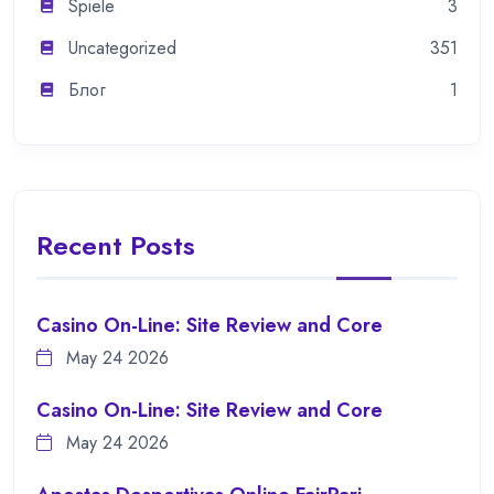
Spiele
3
Uncategorized
351
Блог
1
Recent Posts
Casino On-Line: Site Review and Core
May 24 2026
Casino On-Line: Site Review and Core
May 24 2026