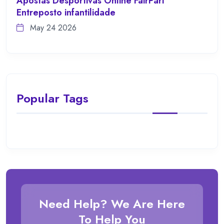
Apostas Desportivas Online FairPari
Entreposto infantilidade
May 24 2026
Popular Tags
Need Help? We Are Here
To Help You