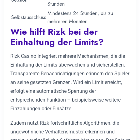
Stunden
Mindestens 24 Stunden, bis zu
Selbstausschluss
mehreren Monaten
Wie hilft Rizk bei der
Einhaltung der Limits?
Rizk Casino integriert mehrere Mechanismen, die die
Einhaltung der Limits überwachen und sicherstellen.
Transparente Benachrichtigungen erinnern den Spieler
an seine gesetzten Grenzen. Wird ein Limit erreicht,
erfolgt eine automatische Sperrung der
entsprechenden Funktion – beispielsweise weitere
Einzahlungen oder Einsätze.
Zudem nutzt Rizk fortschrittliche Algorithmen, die
ungewöhnliche Verhaltensmuster erkennen und