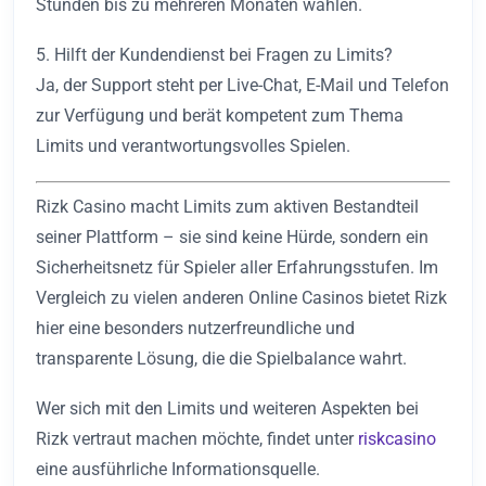
Stunden bis zu mehreren Monaten wählen.
5. Hilft der Kundendienst bei Fragen zu Limits?
Ja, der Support steht per Live-Chat, E-Mail und Telefon
zur Verfügung und berät kompetent zum Thema
Limits und verantwortungsvolles Spielen.
Rizk Casino macht Limits zum aktiven Bestandteil
seiner Plattform – sie sind keine Hürde, sondern ein
Sicherheitsnetz für Spieler aller Erfahrungsstufen. Im
Vergleich zu vielen anderen Online Casinos bietet Rizk
hier eine besonders nutzerfreundliche und
transparente Lösung, die die Spielbalance wahrt.
Wer sich mit den Limits und weiteren Aspekten bei
Rizk vertraut machen möchte, findet unter
riskcasino
eine ausführliche Informationsquelle.