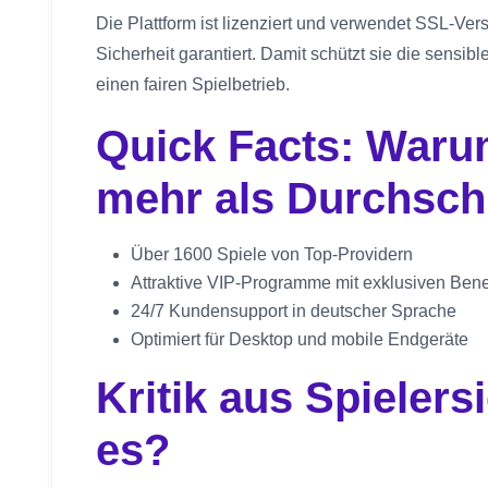
Die Plattform ist lizenziert und verwendet SSL-Ve
Sicherheit garantiert. Damit schützt sie die sensib
einen fairen Spielbetrieb.
Quick Facts: Waru
mehr als Durchschn
Über 1600 Spiele von Top-Providern
Attraktive VIP-Programme mit exklusiven Bene
24/7 Kundensupport in deutscher Sprache
Optimiert für Desktop und mobile Endgeräte
Kritik aus Spielers
es?