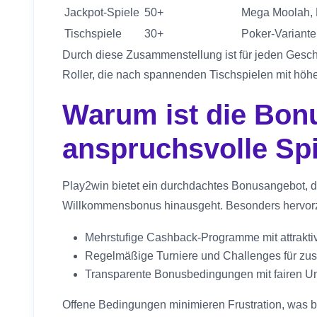
Jackpot-Spiele
50+
Mega Moolah, 
Tischspiele
30+
Poker-Variante
Durch diese Zusammenstellung ist für jeden Gesc
Roller, die nach spannenden Tischspielen mit höhe
Warum ist die Bonu
anspruchsvolle Spi
Play2win bietet ein durchdachtes Bonusangebot, d
Willkommensbonus hinausgeht. Besonders hervor
Mehrstufige Cashback-Programme mit attrakt
Regelmäßige Turniere und Challenges für zu
Transparente Bonusbedingungen mit fairen U
Offene Bedingungen minimieren Frustration, was be