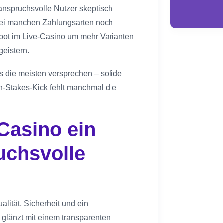
e anspruchsvolle Nutzer skeptisch
bei manchen Zahlungsarten noch
ot im Live-Casino um mehr Varianten
geistern.
as die meisten versprechen – solide
gh-Stakes-Kick fehlt manchmal die
 Casino ein
uchsvolle
ualität, Sicherheit und ein
 glänzt mit einem transparenten