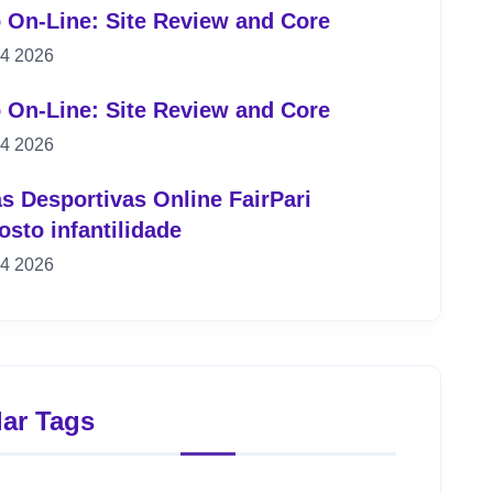
 On-Line: Site Review and Core
4 2026
 On-Line: Site Review and Core
4 2026
s Desportivas Online FairPari
osto infantilidade
4 2026
ar Tags