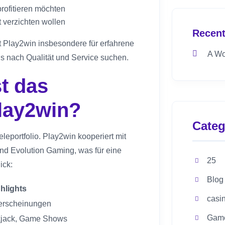
profitieren möchten
 verzichten wollen
Recen
t Play2win insbesondere für erfahrene
A Wo
us nach Qualität und Service suchen.
t das
Play2win?
Categ
eleportfolio. Play2win kooperiert mit
nd Evolution Gaming, was für eine
25
ick:
Blog
hlights
casi
uerscheinungen
Gam
ckjack, Game Shows