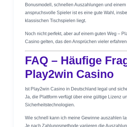
Bonusmodell, schnellen Auszahlungen und einem 
anspruchsvolle Spieler ist es eine gute Wahl, ins
klassischen Tischspielen liegt.
Noch nicht perfekt, aber auf einem guten Weg – P
Casino gelten, das den Ansprüchen vieler erfahrene
FAQ – Häufige Fra
Play2win Casino
Ist Play2win Casino in Deutschland legal und sich
Ja, die Plattform verfügt über eine gültige Lizenz 
Sicherheitstechnologien.
Wie schnell kann ich meine Gewinne auszahlen l
Je nach Zahlungsmethode variieren die Auszahlun