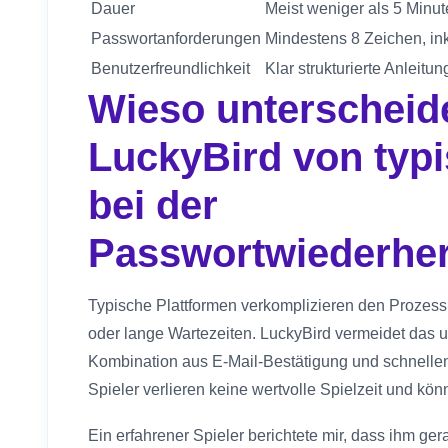
Dauer
Meist weniger als 5 Minu
Passwortanforderungen
Mindestens 8 Zeichen, ink
Benutzerfreundlichkeit
Klar strukturierte Anleitun
Wieso unterscheide
LuckyBird von typ
bei der
Passwortwiederher
Typische Plattformen verkomplizieren den Prozess 
oder lange Wartezeiten. LuckyBird vermeidet das un
Kombination aus E-Mail-Bestätigung und schnelle
Spieler verlieren keine wertvolle Spielzeit und kö
Ein erfahrener Spieler berichtete mir, dass ihm ger