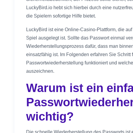
LuckyBird.io hebt sich hierbei durch eine nutzerfr
die Spielern sofortige Hilfe bietet.
LuckyBird ist eine Online-Casino-Plattform, die a
Spiel ausgelegt ist. Sollte das Passwort einmal ve
Wiederherstellungsprozess dafür, dass man binnen
einsatzfähig ist. Im Folgenden erfahren Sie Schritt f
Passwortwiederherstellung funktioniert und welc
auszeichnen.
Warum ist ein einf
Passwortwiederher
wichtig?
Die schnelle Wiederherstellung des Passworts ist ei