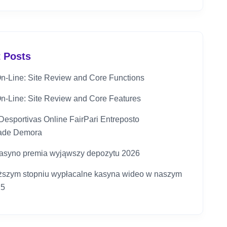
 Posts
n-Line: Site Review and Core Functions
n-Line: Site Review and Core Features
Desportivas Online FairPari Entreposto
idade Demora
asyno premia wyjąwszy depozytu 2026
szym stopniu wypłacalne kasyna wideo w naszym
25