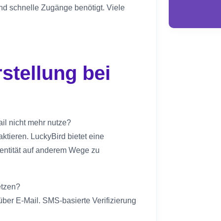
 und schnelle Zugänge benötigt. Viele
stellung bei
il nicht mehr nutze?
ktieren. LuckyBird bietet eine
Identität auf anderem Wege zu
etzen?
 über E-Mail. SMS-basierte Verifizierung