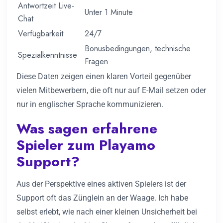
Antwortzeit Live-
Unter 1 Minute
Chat
Verfügbarkeit
24/7
Bonusbedingungen, technische
Spezialkenntnisse
Fragen
Diese Daten zeigen einen klaren Vorteil gegenüber
vielen Mitbewerbern, die oft nur auf E-Mail setzen oder
nur in englischer Sprache kommunizieren.
Was sagen erfahrene
Spieler zum Playamo
Support?
Aus der Perspektive eines aktiven Spielers ist der
Support oft das Zünglein an der Waage. Ich habe
selbst erlebt, wie nach einer kleinen Unsicherheit bei