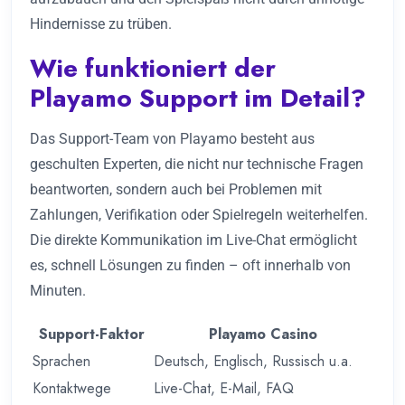
Hindernisse zu trüben.
Wie funktioniert der
Playamo Support im Detail?
Das Support-Team von Playamo besteht aus
geschulten Experten, die nicht nur technische Fragen
beantworten, sondern auch bei Problemen mit
Zahlungen, Verifikation oder Spielregeln weiterhelfen.
Die direkte Kommunikation im Live-Chat ermöglicht
es, schnell Lösungen zu finden – oft innerhalb von
Minuten.
Support-Faktor
Playamo Casino
Sprachen
Deutsch, Englisch, Russisch u.a.
Kontaktwege
Live-Chat, E-Mail, FAQ