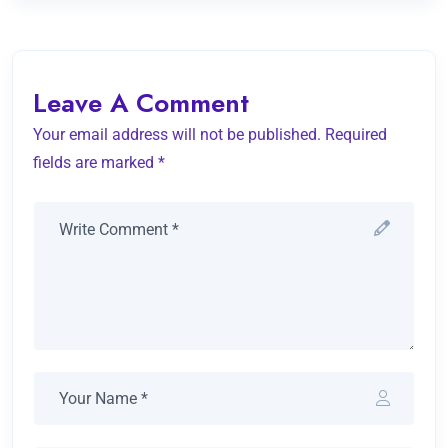
Leave A Comment
Your email address will not be published. Required
fields are marked *