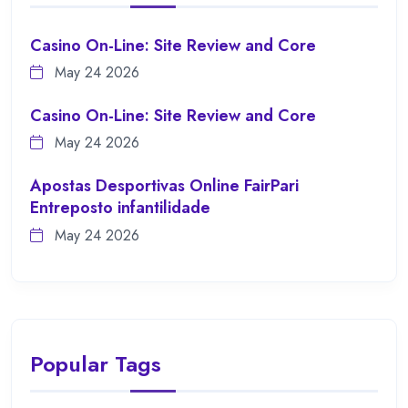
Casino On-Line: Site Review and Core
May 24 2026
Casino On-Line: Site Review and Core
May 24 2026
Apostas Desportivas Online FairPari
Entreposto infantilidade
May 24 2026
Popular Tags