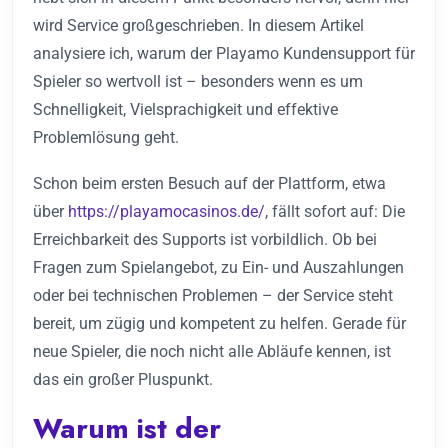
wird Service großgeschrieben. In diesem Artikel
analysiere ich, warum der Playamo Kundensupport für
Spieler so wertvoll ist – besonders wenn es um
Schnelligkeit, Vielsprachigkeit und effektive
Problemlösung geht.
Schon beim ersten Besuch auf der Plattform, etwa
über
https://playamocasinos.de/
, fällt sofort auf: Die
Erreichbarkeit des Supports ist vorbildlich. Ob bei
Fragen zum Spielangebot, zu Ein- und Auszahlungen
oder bei technischen Problemen – der Service steht
bereit, um zügig und kompetent zu helfen. Gerade für
neue Spieler, die noch nicht alle Abläufe kennen, ist
das ein großer Pluspunkt.
Warum ist der