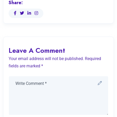
Share:
Leave A Comment
Your email address will not be published. Required
fields are marked *