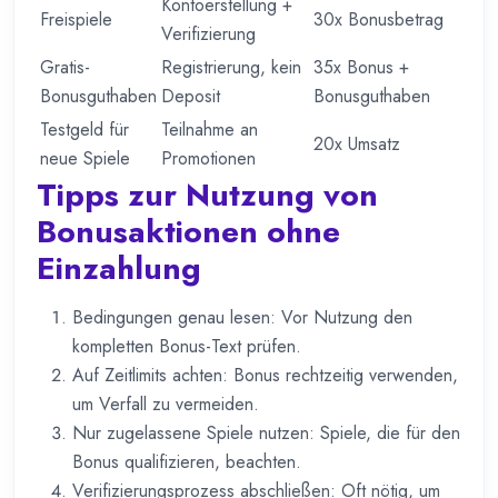
Kontoerstellung +
Freispiele
30x Bonusbetrag
Verifizierung
Gratis-
Registrierung, kein
35x Bonus +
Bonusguthaben
Deposit
Bonusguthaben
Testgeld für
Teilnahme an
20x Umsatz
neue Spiele
Promotionen
Tipps zur Nutzung von
Bonusaktionen ohne
Einzahlung
Bedingungen genau lesen: Vor Nutzung den
kompletten Bonus-Text prüfen.
Auf Zeitlimits achten: Bonus rechtzeitig verwenden,
um Verfall zu vermeiden.
Nur zugelassene Spiele nutzen: Spiele, die für den
Bonus qualifizieren, beachten.
Verifizierungsprozess abschließen: Oft nötig, um