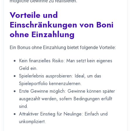
mögliche Gewinne zu realisieren.
Vorteile und
Einschränkungen von Boni
ohne Einzahlung
Ein Bonus ohne Einzahlung bietet folgende Vorteile:
Kein finanzielles Risiko: Man setzt kein eigenes
Geld ein.
Spielerlebnis ausprobieren: Ideal, um das
Spieleportfolio kennenzulernen.
Erste Gewinne möglich: Gewinne können später
ausgezahlt werden, sofern Bedingungen erfüllt
sind.
Attraktiver Einstieg für Neulinge: Einfach und
unkompliziert.