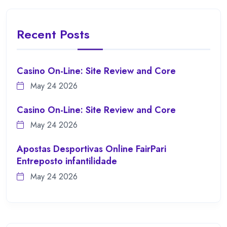
Recent Posts
Casino On-Line: Site Review and Core
May 24 2026
Casino On-Line: Site Review and Core
May 24 2026
Apostas Desportivas Online FairPari
Entreposto infantilidade
May 24 2026