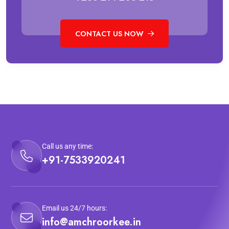
CONTACT US NOW
Call us any time:
+91-7533920241
Email us 24/7 hours:
info@amchroorkee.in