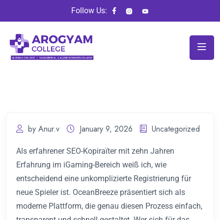
Follow Us:
by Anur.v
January 9, 2026
Uncategorized
Als erfahrener SEO-Kopiraïter mit zehn Jahren
Erfahrung im iGaming-Bereich weiß ich, wie
entscheidend eine unkomplizierte Registrierung für
neue Spieler ist. OceanBreeze präsentiert sich als
moderne Plattform, die genau diesen Prozess einfach,
transparent und schnell gestaltet. Wer sich für das