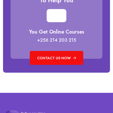
To Help You
You Get Online Courses
+256 214 203 215
CONTACT US NOW