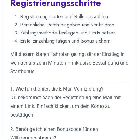
Registrierungsschritte
Registrierung starten und Rolle auswählen
Persönliche Daten eingeben und verifizieren
Zahlungsmethode festlegen und Limits setzen
Erste Einzahlung tätigen und Bonus sichern
Mit diesem klaren Fahrplan gelingt dir der Einstieg in
weniger als zehn Minuten – inklusive Bestätigung und
Startbonus.
1. Wie funktioniert die E-Mail-Verifizierung?
Du bekommst nach der Registrierung eine Mail mit
einem Link. Einfach klicken, um dein Konto zu
bestätigen.
2. Benötige ich einen Bonuscode für den
Willkommensbonus?