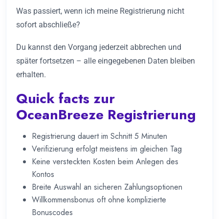
Was passiert, wenn ich meine Registrierung nicht
sofort abschließe?
Du kannst den Vorgang jederzeit abbrechen und
später fortsetzen – alle eingegebenen Daten bleiben
erhalten.
Quick facts zur
OceanBreeze Registrierung
Registrierung dauert im Schnitt 5 Minuten
Verifizierung erfolgt meistens im gleichen Tag
Keine versteckten Kosten beim Anlegen des
Kontos
Breite Auswahl an sicheren Zahlungsoptionen
Willkommensbonus oft ohne komplizierte
Bonuscodes