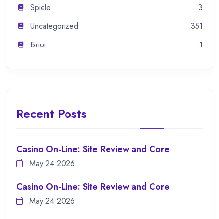
Spiele
3
Uncategorized
351
Блог
1
Recent Posts
Casino On-Line: Site Review and Core
May 24 2026
Casino On-Line: Site Review and Core
May 24 2026