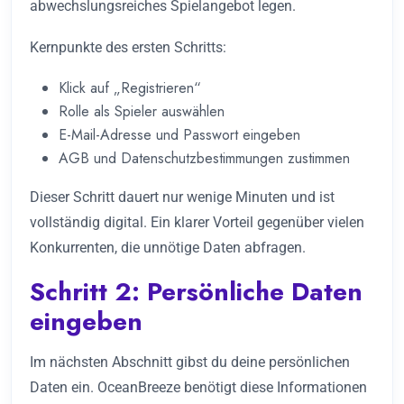
abwechslungsreiches Spielangebot legen.
Kernpunkte des ersten Schritts:
Klick auf „Registrieren“
Rolle als Spieler auswählen
E-Mail-Adresse und Passwort eingeben
AGB und Datenschutzbestimmungen zustimmen
Dieser Schritt dauert nur wenige Minuten und ist
vollständig digital. Ein klarer Vorteil gegenüber vielen
Konkurrenten, die unnötige Daten abfragen.
Schritt 2: Persönliche Daten
eingeben
Im nächsten Abschnitt gibst du deine persönlichen
Daten ein. OceanBreeze benötigt diese Informationen