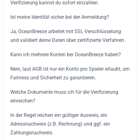
Verifizierung kannst du sofort einzahlen.
Ist meine Identität sicher bei der Anmeldung?
Ja, OceanBreeze arbeitet mit SSL-Verschlüsselung
und validiert deine Daten über zertifizierte Verfahren.
Kann ich mehrere Konten bei OceanBreeze haben?
Nein, laut AGB ist nur ein Konto pro Spieler erlaubt, um
Fairness und Sicherheit zu garantieren.
Welche Dokumente muss ich für die Verifizierung
einreichen?
In der Regel reichen ein gültiger Ausweis, ein
Adressnachweis (z.B. Rechnung) und ggf. ein
Zahlungsnachweis.