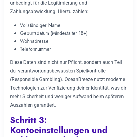
unbedingt für die Legitimierung und
Zahlungsabwicklung. Hierzu zählen:
Vollständiger Name
Geburtsdatum (Mindestalter 18+)
Wohnadresse
Telefonnummer
Diese Daten sind nicht nur Pflicht, sondern auch Teil
der verantwortungsbewussten Spielkontrolle
(Responsible Gambling). OceanBreeze nutzt moderne
Technologien zur Verifizierung deiner Identität, was dir
mehr Sicherheit und weniger Aufwand beim späteren
Auszahlen garantiert.
Schritt 3:
Kontoeinstellungen und