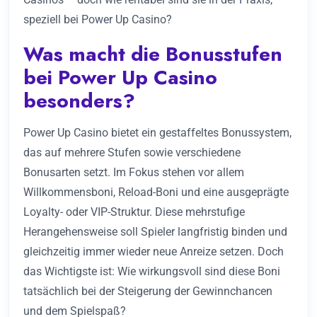
speziell bei Power Up Casino?
Was macht die Bonusstufen
bei Power Up Casino
besonders?
Power Up Casino bietet ein gestaffeltes Bonussystem,
das auf mehrere Stufen sowie verschiedene
Bonusarten setzt. Im Fokus stehen vor allem
Willkommensboni, Reload-Boni und eine ausgeprägte
Loyalty- oder VIP-Struktur. Diese mehrstufige
Herangehensweise soll Spieler langfristig binden und
gleichzeitig immer wieder neue Anreize setzen. Doch
das Wichtigste ist: Wie wirkungsvoll sind diese Boni
tatsächlich bei der Steigerung der Gewinnchancen
und dem Spielspaß?