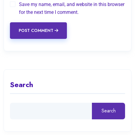
Save my name, email, and website in this browser
for the next time I comment.
POST COMMENT
Search
Search