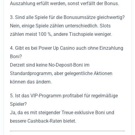
Auszahlung erfüllt werden, sonst verfällt der Bonus.
3. Sind alle Spiele für die Bonusumsätze gleichwertig?
Nein, einige Spiele zählen unterschiedlich. Slots
zählen meist 100 %, andere Tischspiele weniger.
4. Gibt es bei Power Up Casino auch ohne Einzahlung
Boni?
Derzeit sind keine No-Deposit-Boni im
Standardprogramm, aber gelegentliche Aktionen
können das ändern.
5. Ist das VIP-Programm profitabel für regelmäßige
Spieler?
Ja, da es mit steigender Treue exklusive Boni und
bessere Cashback-Raten bietet.