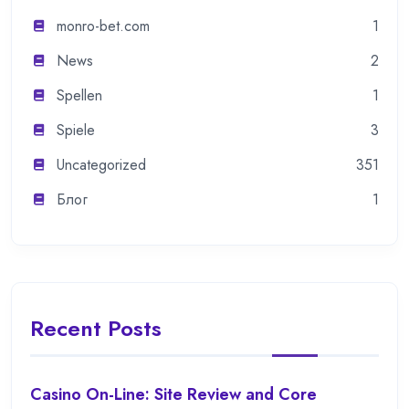
monro-bet.com
1
News
2
Spellen
1
Spiele
3
Uncategorized
351
Блог
1
Recent Posts
Casino On-Line: Site Review and Core