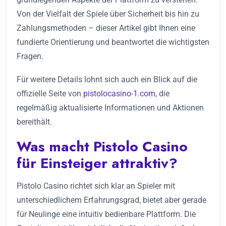
Von der Vielfalt der Spiele über Sicherheit bis hin zu
Zahlungsmethoden – dieser Artikel gibt Ihnen eine
fundierte Orientierung und beantwortet die wichtigsten
Fragen.
Für weitere Details lohnt sich auch ein Blick auf die
offizielle Seite von
pistolocasino-1.com
, die
regelmäßig aktualisierte Informationen und Aktionen
bereithält.
Was macht Pistolo Casino
für Einsteiger attraktiv?
Pistolo Casino richtet sich klar an Spieler mit
unterschiedlichem Erfahrungsgrad, bietet aber gerade
für Neulinge eine intuitiv bedienbare Plattform. Die