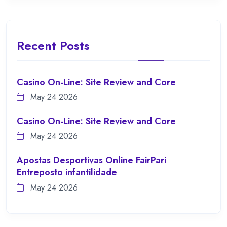
Recent Posts
Casino On-Line: Site Review and Core
May 24 2026
Casino On-Line: Site Review and Core
May 24 2026
Apostas Desportivas Online FairPari
Entreposto infantilidade
May 24 2026