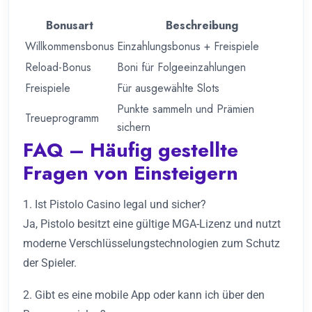
Bonusart
Beschreibung
Willkommensbonus
Einzahlungsbonus + Freispiele
Reload-Bonus
Boni für Folgeeinzahlungen
Freispiele
Für ausgewählte Slots
Punkte sammeln und Prämien
Treueprogramm
sichern
FAQ – Häufig gestellte
Fragen von Einsteigern
1. Ist Pistolo Casino legal und sicher?
Ja, Pistolo besitzt eine gültige MGA-Lizenz und nutzt
moderne Verschlüsselungstechnologien zum Schutz
der Spieler.
2. Gibt es eine mobile App oder kann ich über den