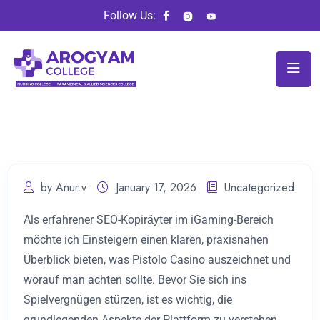
Follow Us:
by Anur.v
January 17, 2026
Uncategorized
Als erfahrener SEO-Kopirăyter im iGaming-Bereich
möchte ich Einsteigern einen klaren, praxisnahen
Überblick bieten, was Pistolo Casino auszeichnet und
worauf man achten sollte. Bevor Sie sich ins
Spielvergnügen stürzen, ist es wichtig, die
grundlegenden Aspekte der Plattform zu verstehen.