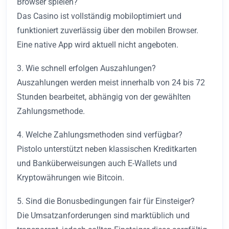
Browser spielen?
Das Casino ist vollständig mobiloptimiert und
funktioniert zuverlässig über den mobilen Browser.
Eine native App wird aktuell nicht angeboten.
3. Wie schnell erfolgen Auszahlungen?
Auszahlungen werden meist innerhalb von 24 bis 72
Stunden bearbeitet, abhängig von der gewählten
Zahlungsmethode.
4. Welche Zahlungsmethoden sind verfügbar?
Pistolo unterstützt neben klassischen Kreditkarten
und Banküberweisungen auch E-Wallets und
Kryptowährungen wie Bitcoin.
5. Sind die Bonusbedingungen fair für Einsteiger?
Die Umsatzanforderungen sind marktüblich und