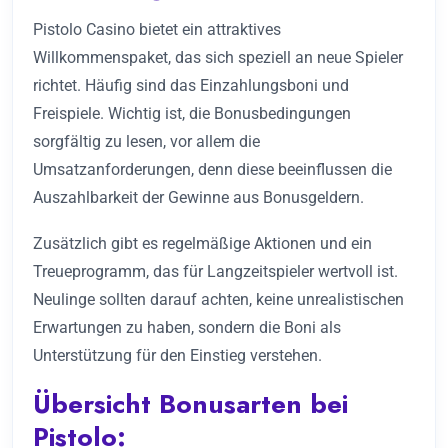
Pistolo Casino bietet ein attraktives
Willkommenspaket, das sich speziell an neue Spieler
richtet. Häufig sind das Einzahlungsboni und
Freispiele. Wichtig ist, die Bonusbedingungen
sorgfältig zu lesen, vor allem die
Umsatzanforderungen, denn diese beeinflussen die
Auszahlbarkeit der Gewinne aus Bonusgeldern.
Zusätzlich gibt es regelmäßige Aktionen und ein
Treueprogramm, das für Langzeitspieler wertvoll ist.
Neulinge sollten darauf achten, keine unrealistischen
Erwartungen zu haben, sondern die Boni als
Unterstützung für den Einstieg verstehen.
Übersicht Bonusarten bei
Pistolo: