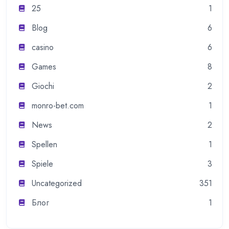
25
1
Blog
6
casino
6
Games
8
Giochi
2
monro-bet.com
1
News
2
Spellen
1
Spiele
3
Uncategorized
351
Блог
1