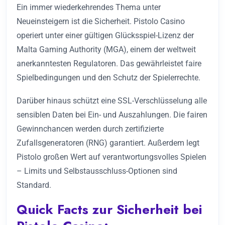
Ein immer wiederkehrendes Thema unter
Neueinsteigern ist die Sicherheit. Pistolo Casino
operiert unter einer gültigen Glücksspiel-Lizenz der
Malta Gaming Authority (MGA), einem der weltweit
anerkanntesten Regulatoren. Das gewährleistet faire
Spielbedingungen und den Schutz der Spielerrechte.
Darüber hinaus schützt eine SSL-Verschlüsselung alle
sensiblen Daten bei Ein- und Auszahlungen. Die fairen
Gewinnchancen werden durch zertifizierte
Zufallsgeneratoren (RNG) garantiert. Außerdem legt
Pistolo großen Wert auf verantwortungsvolles Spielen
– Limits und Selbstausschluss-Optionen sind
Standard.
Quick Facts zur Sicherheit bei