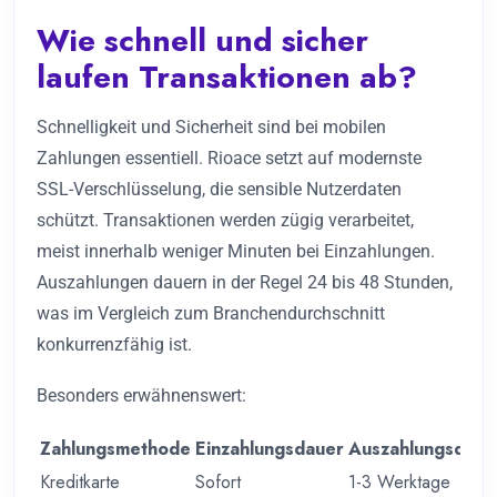
Wie schnell und sicher
laufen Transaktionen ab?
Schnelligkeit und Sicherheit sind bei mobilen
Zahlungen essentiell. Rioace setzt auf modernste
SSL-Verschlüsselung, die sensible Nutzerdaten
schützt. Transaktionen werden zügig verarbeitet,
meist innerhalb weniger Minuten bei Einzahlungen.
Auszahlungen dauern in der Regel 24 bis 48 Stunden,
was im Vergleich zum Branchendurchschnitt
konkurrenzfähig ist.
Besonders erwähnenswert:
Zahlungsmethode
Einzahlungsdauer
Auszahlungsdaue
Kreditkarte
Sofort
1-3 Werktage