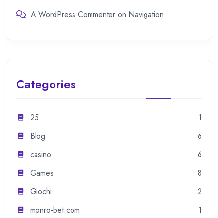
A WordPress Commenter
on
Navigation
Categories
25
1
Blog
6
casino
6
Games
8
Giochi
2
monro-bet.com
1