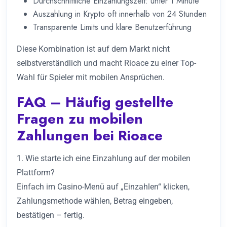
Durchschnittliche Einzahlungszeit: unter 1 Minute
Auszahlung in Krypto oft innerhalb von 24 Stunden
Transparente Limits und klare Benutzerführung
Diese Kombination ist auf dem Markt nicht
selbstverständlich und macht Rioace zu einer Top-
Wahl für Spieler mit mobilen Ansprüchen.
FAQ – Häufig gestellte
Fragen zu mobilen
Zahlungen bei Rioace
1. Wie starte ich eine Einzahlung auf der mobilen
Plattform?
Einfach im Casino-Menü auf „Einzahlen“ klicken,
Zahlungsmethode wählen, Betrag eingeben,
bestätigen – fertig.