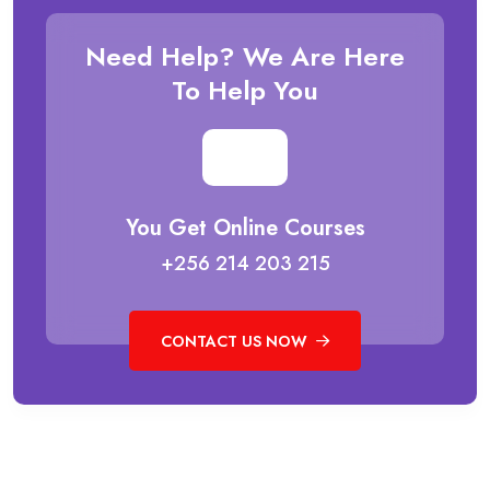
Need Help? We Are Here
To Help You
You Get Online Courses
+256 214 203 215
CONTACT US NOW