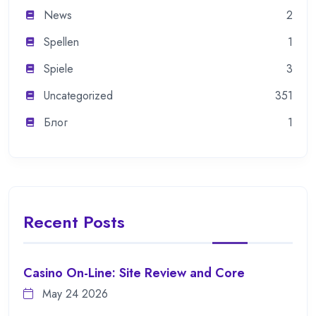
News
2
Spellen
1
Spiele
3
Uncategorized
351
Блог
1
Recent Posts
Casino On-Line: Site Review and Core
May 24 2026