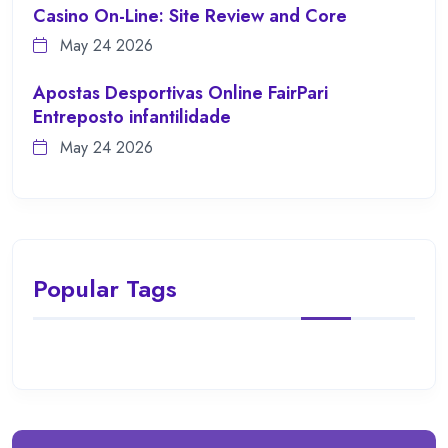
Casino On-Line: Site Review and Core
May 24 2026
Apostas Desportivas Online FairPari
Entreposto infantilidade
May 24 2026
Popular Tags