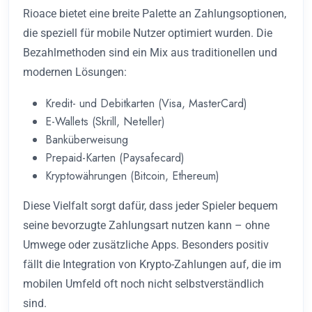
Rioace bietet eine breite Palette an Zahlungsoptionen,
die speziell für mobile Nutzer optimiert wurden. Die
Bezahlmethoden sind ein Mix aus traditionellen und
modernen Lösungen:
Kredit- und Debitkarten (Visa, MasterCard)
E-Wallets (Skrill, Neteller)
Banküberweisung
Prepaid-Karten (Paysafecard)
Kryptowährungen (Bitcoin, Ethereum)
Diese Vielfalt sorgt dafür, dass jeder Spieler bequem
seine bevorzugte Zahlungsart nutzen kann – ohne
Umwege oder zusätzliche Apps. Besonders positiv
fällt die Integration von Krypto-Zahlungen auf, die im
mobilen Umfeld oft noch nicht selbstverständlich
sind.