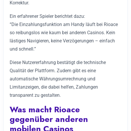
Korrektur.
Ein erfahrener Spieler berichtet dazu:
“Die Einzahlungsfunktion am Handy läuft bei Rioace
so reibungslos wie kaum bei anderen Casinos. Kein
lästiges Navigieren, keine Verzögerungen – einfach
und schnell.”
Diese Nutzererfahrung bestätigt die technische
Qualität der Plattform. Zudem gibt es eine
automatische Währungsumrechnung und
Limitanzeigen, die dabei helfen, Zahlungen
transparent zu gestalten.
Was macht Rioace
gegenüber anderen
mobilen Casinos