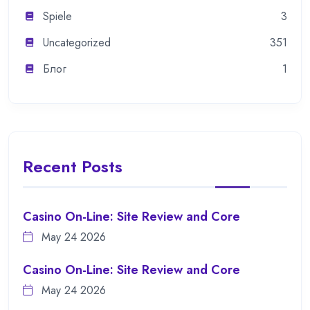
Spiele
3
Uncategorized
351
Блог
1
Recent Posts
Casino On-Line: Site Review and Core
May 24 2026
Casino On-Line: Site Review and Core
May 24 2026