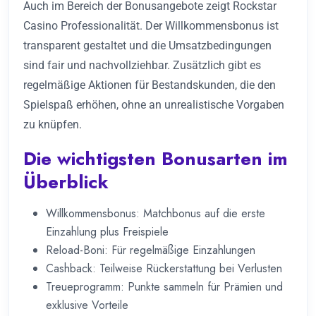
Auch im Bereich der Bonusangebote zeigt Rockstar
Casino Professionalität. Der Willkommensbonus ist
transparent gestaltet und die Umsatzbedingungen
sind fair und nachvollziehbar. Zusätzlich gibt es
regelmäßige Aktionen für Bestandskunden, die den
Spielspaß erhöhen, ohne an unrealistische Vorgaben
zu knüpfen.
Die wichtigsten Bonusarten im
Überblick
Willkommensbonus: Matchbonus auf die erste
Einzahlung plus Freispiele
Reload-Boni: Für regelmäßige Einzahlungen
Cashback: Teilweise Rückerstattung bei Verlusten
Treueprogramm: Punkte sammeln für Prämien und
exklusive Vorteile