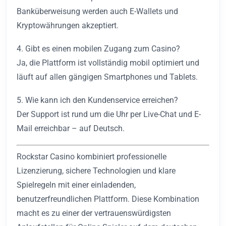
Banküberweisung werden auch E-Wallets und
Kryptowährungen akzeptiert.
4. Gibt es einen mobilen Zugang zum Casino?
Ja, die Plattform ist vollständig mobil optimiert und
läuft auf allen gängigen Smartphones und Tablets.
5. Wie kann ich den Kundenservice erreichen?
Der Support ist rund um die Uhr per Live-Chat und E-
Mail erreichbar – auf Deutsch.
Rockstar Casino kombiniert professionelle
Lizenzierung, sichere Technologien und klare
Spielregeln mit einer einladenden,
benutzerfreundlichen Plattform. Diese Kombination
macht es zu einer der vertrauenswürdigsten