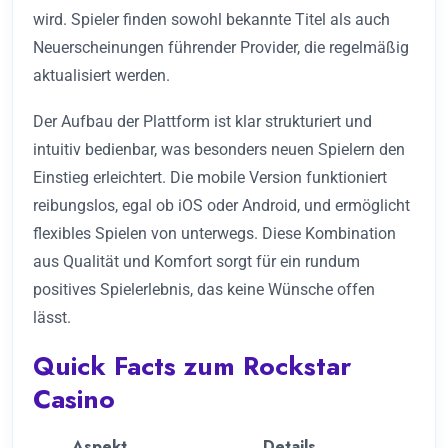
wird. Spieler finden sowohl bekannte Titel als auch
Neuerscheinungen führender Provider, die regelmäßig
aktualisiert werden.
Der Aufbau der Plattform ist klar strukturiert und
intuitiv bedienbar, was besonders neuen Spielern den
Einstieg erleichtert. Die mobile Version funktioniert
reibungslos, egal ob iOS oder Android, und ermöglicht
flexibles Spielen von unterwegs. Diese Kombination
aus Qualität und Komfort sorgt für ein rundum
positives Spielerlebnis, das keine Wünsche offen
lässt.
Quick Facts zum Rockstar
Casino
Aspekt
Details