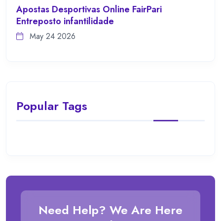
Apostas Desportivas Online FairPari
Entreposto infantilidade
May 24 2026
Popular Tags
Need Help? We Are Here