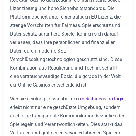
Lizenzierung und hohe Sicherheitsstandards. Die
Plattform operiert unter einer gültigen EU-Lizenz, die
strenge Vorschriften für Fairness, Spielerschutz und
Datenschutz garantiert. Spieler können sich darauf
verlassen, dass ihre persönlichen und finanziellen
Daten durch moderne SSL-
Verschlüsselungstechnologien geschützt sind. Diese
Kombination aus Regulierung und Technik schafft
eine vertrauenswürdige Basis, die gerade in der Welt
der Online-Casinos entscheidend ist.
Wer sich einloggt, etwa über den
rockstar casino login
,
erlebt nicht nur eine geschützte Umgebung, sondern
auch eine transparente Kommunikation bezüglich der
Spielregeln und Verantwortlichkeiten. Dies stärkt das
Vertrauen und gibt neuen sowie erfahrenen Spielern