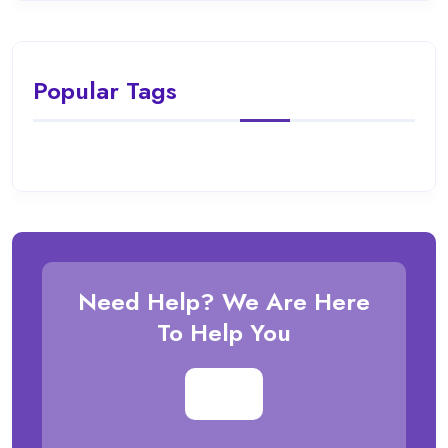
Popular Tags
Need Help? We Are Here
To Help You