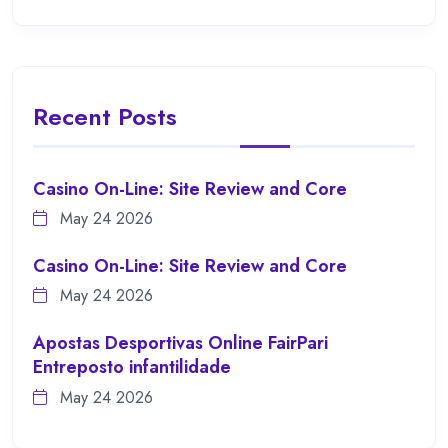
Recent Posts
Casino On-Line: Site Review and Core
May 24 2026
Casino On-Line: Site Review and Core
May 24 2026
Apostas Desportivas Online FairPari
Entreposto infantilidade
May 24 2026