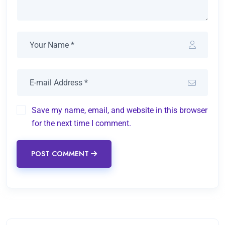
Save my name, email, and website in this browser
for the next time I comment.
POST COMMENT