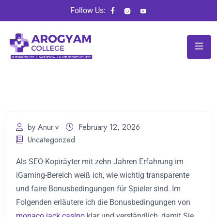
Follow Us:
by Anur.v
February 12, 2026
Uncategorized
Als SEO-Kopiräyter mit zehn Jahren Erfahrung im
iGaming-Bereich weiß ich, wie wichtig transparente
und faire Bonusbedingungen für Spieler sind. Im
Folgenden erläutere ich die Bonusbedingungen von
monaco jack casino
klar und verständlich, damit Sie