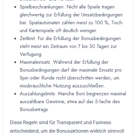
Spielbeschränkungen: Nicht alle Spiele tragen
gleichwertig zur Erfüllung der Umsatzbedingungen
bei. Spielautomaten zählen meist zu 100 %, Tisch-
und Kartenspiele oft deutlich weniger.
Zeitlimit: Für die Erfüllung der Bonusbedingungen
steht meist ein Zeitraum von 7 bis 30 Tagen zur
Verfügung.
Maximaleinsatz: Während der Erfüllung der
Bonusbedingungen darf der maximale Einsatz pro
Spin oder Runde nicht überschritten werden, um
missbräuchliche Nutzung auszuschließen.
Auszahlungslimits: Manche Boni begrenzen maximal
auszahlbare Gewinne, etwa auf das 5-fache des
Bonusbetrags.
Diese Regeln sind für Transparent und Fairness
entscheidend, um die Bonusaktionen wirklich sinnvoll