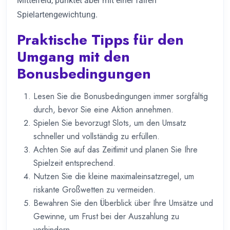
Mittelfeld, punktet aber mit einer fairen
Spielartengewichtung.
Praktische Tipps für den
Umgang mit den
Bonusbedingungen
Lesen Sie die Bonusbedingungen immer sorgfältig
durch, bevor Sie eine Aktion annehmen.
Spielen Sie bevorzugt Slots, um den Umsatz
schneller und vollständig zu erfüllen.
Achten Sie auf das Zeitlimit und planen Sie Ihre
Spielzeit entsprechend.
Nutzen Sie die kleine maximaleinsatzregel, um
riskante Großwetten zu vermeiden.
Bewahren Sie den Überblick über Ihre Umsätze und
Gewinne, um Frust bei der Auszahlung zu
verhindern.