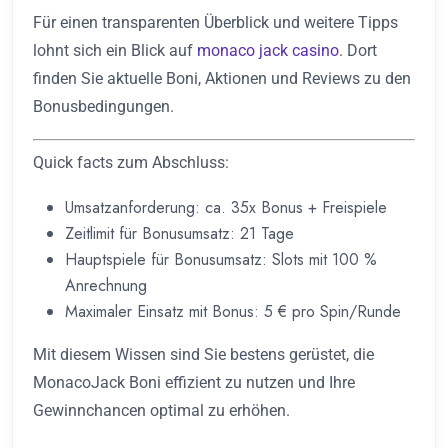
Für einen transparenten Überblick und weitere Tipps
lohnt sich ein Blick auf
monaco jack casino
. Dort
finden Sie aktuelle Boni, Aktionen und Reviews zu den
Bonusbedingungen.
Quick facts zum Abschluss:
Umsatzanforderung: ca. 35x Bonus + Freispiele
Zeitlimit für Bonusumsatz: 21 Tage
Hauptspiele für Bonusumsatz: Slots mit 100 %
Anrechnung
Maximaler Einsatz mit Bonus: 5 € pro Spin/Runde
Mit diesem Wissen sind Sie bestens gerüstet, die
MonacoJack Boni effizient zu nutzen und Ihre
Gewinnchancen optimal zu erhöhen.