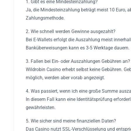
1. Gibt es eine Mindesteinzahlung?
Ja, die Mindesteinzahlung beträgt meist 10 Euro, 
Zahlungsmethode.
2. Wie schnell werden Gewinne ausgezahlt?
Bei E-Wallets erfolgt die Auszahlung meist innerha
Banküberweisungen kann es 3-5 Werktage dauern.
3. Fallen bei Ein- oder Auszahlungen Gebühren an?
Wildrobin Casino erhebt selbst keine Gebühren. G
möglich, werden aber vorab angezeigt.
4. Was passiert, wenn ich eine große Summe ausz
In diesem Fall kann eine Identitätsprüfung erforderl
gewährleisten.
5. Wie sicher sind meine finanziellen Daten?
Das Casino nutzt SSL-Verschlüsselung und entspri