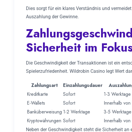
Dies sorgt für ein klares Verständnis und vermei
Auszahlung der Gewinne.
Zahlungsgeschwind
Sicherheit im Foku
Die Geschwindigkeit der Transaktionen ist ein entsc
Spielerzufriedenheit. Wildrobin Casino legt Wert da
Zahlungsart
Einzahlungsdauer
Auszahlun
Kreditkarte
Sofort
1-3 Werktage
E-Wallets
Sofort
Innerhalb von
Banküberweisung
1-2 Werktage
3-5 Werktage
Kryptowährungen
Sofort
Innerhalb von
Neben der Geschwindigkeit steht die Sicherheit an 