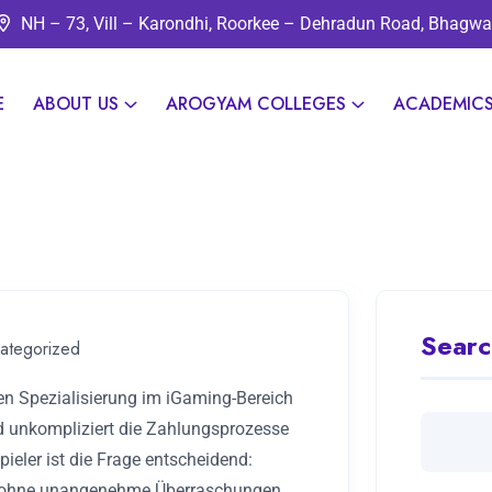
NH – 73, Vill – Karondhi, Roorkee – Dehradun Road, Bhagw
E
ABOUT US
AROGYAM COLLEGES
ACADEMIC
Searc
ategorized
ren Spezialisierung im iGaming-Bereich
und unkompliziert die Zahlungsprozesse
pieler ist die Frage entscheidend:
nd ohne unangenehme Überraschungen