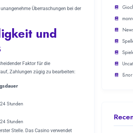
Gioc
det unangenehme Überraschungen bei der
monr
igkeit und
New
Spell
s
Spiel
Unca
heidender Faktor für die
rauf, Zahlungen zügig zu bearbeiten:
Блог
gsdauer
 24 Stunden
Recen
 24 Stunden
erster Stelle. Das Casino verwendet