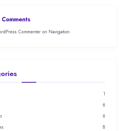
t Comments
rdPress Commenter
on
Navigation
ories
1
6
o
6
es
8