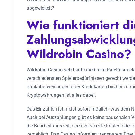
abgewickelt?
Wie funktioniert di
Zahlungsabwicklun
Wildrobin Casino?
Wildrobin Casino setzt auf eine breite Palette an 
verschiedensten Spielerbedürfnissen gerecht werde
Banküberweisungen über Kreditkarten bis hin zu m
Kryptowährungen ist alles dabei.
Das Einzahlen ist meist sofort möglich, was dem Nut
Auch bei Auszahlungen gibt es keine pauschalen V
die Bearbeitungszeit, doch versteckte Fristen oder
vergeblich. Das Casino informiert transparent über