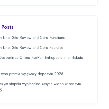
 Posts
-Line: Site Review and Core Functions
n-Line: Site Review and Core Features
esportivas Online FairPari Entreposto infantilidade
asyno premia wyjąwszy depozytu 2026
szym stopniu wypłacalne kasyna wideo w naszym
25