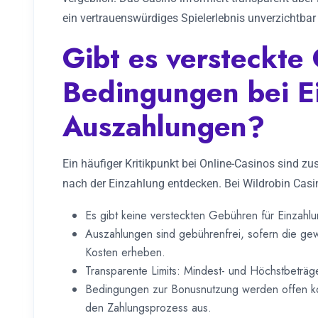
ein vertrauenswürdiges Spielerlebnis unverzichtbar 
Gibt es versteckte
Bedingungen bei E
Auszahlungen?
Ein häufiger Kritikpunkt bei Online-Casinos sind zusä
nach der Einzahlung entdecken. Bei Wildrobin Casin
Es gibt keine versteckten Gebühren für Einzahl
Auszahlungen sind gebührenfrei, sofern die ge
Kosten erheben.
Transparente Limits: Mindest- und Höchstbeträg
Bedingungen zur Bonusnutzung werden offen kom
den Zahlungsprozess aus.