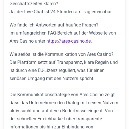
Geschäftszeiten klären?
Ja, der Live-Chat ist 24 Stunden am Tag erreichbar.
Wo finde ich Antworten auf häufige Fragen?
Im umfangreichen FAQ-Bereich auf der Webseite von
Ares Casino unter
https://ares-casino.de
.
Wie seriös ist die Kommunikation von Ares Casino?
Die Plattform setzt auf Transparenz, klare Regeln und
ist durch eine EU-Lizenz reguliert, was für einen
seriösen Umgang mit den Nutzern spricht.
Die Kommunikationsstrategie von Ares Casino zeigt,
dass das Unternehmen den Dialog mit seinen Nutzern
aktiv sucht und auf deren Bedürfnisse eingeht. Von
der schnellen Erreichbarkeit über transparente
Informationen bis hin zur Einbindung von