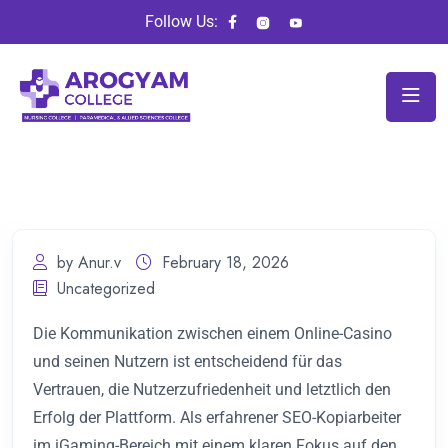
Follow Us:
by Anur.v
February 18, 2026
Uncategorized
Die Kommunikation zwischen einem Online-Casino
und seinen Nutzern ist entscheidend für das
Vertrauen, die Nutzerzufriedenheit und letztlich den
Erfolg der Plattform. Als erfahrener SEO-Kopiarbeiter
im iGaming-Bereich mit einem klaren Fokus auf den