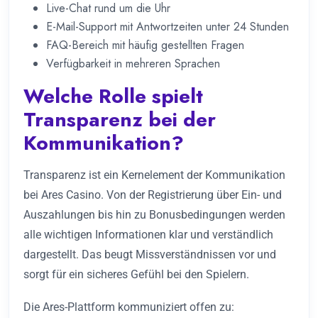
Live-Chat rund um die Uhr
E-Mail-Support mit Antwortzeiten unter 24 Stunden
FAQ-Bereich mit häufig gestellten Fragen
Verfügbarkeit in mehreren Sprachen
Welche Rolle spielt
Transparenz bei der
Kommunikation?
Transparenz ist ein Kernelement der Kommunikation
bei Ares Casino. Von der Registrierung über Ein- und
Auszahlungen bis hin zu Bonusbedingungen werden
alle wichtigen Informationen klar und verständlich
dargestellt. Das beugt Missverständnissen vor und
sorgt für ein sicheres Gefühl bei den Spielern.
Die Ares-Plattform kommuniziert offen zu: