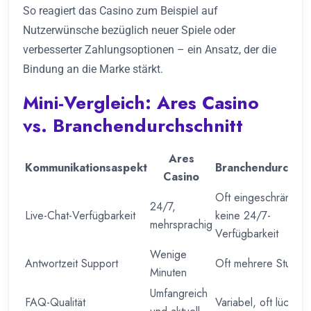
So reagiert das Casino zum Beispiel auf
Nutzerwünsche bezüglich neuer Spiele oder
verbesserter Zahlungsoptionen – ein Ansatz, der die
Bindung an die Marke stärkt.
Mini-Vergleich: Ares Casino
vs. Branchendurchschnitt
Ares
Kommunikationsaspekt
Branchendurchsch
Casino
Oft eingeschränkt, m
24/7,
Live-Chat-Verfügbarkeit
keine 24/7-
mehrsprachig
Verfügbarkeit
Wenige
Antwortzeit Support
Oft mehrere Stunde
Minuten
Umfangreich
FAQ-Qualität
Variabel, oft lückenh