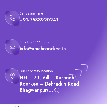
Call us any time:
+91-7533920241
Email us 24/7 hours:
info@amchroorkee.in
Our university location:
NH – 73, Vill – Karondhi,
Roorkee – Dehradun Road,
Bhagwanpur(U.K.)