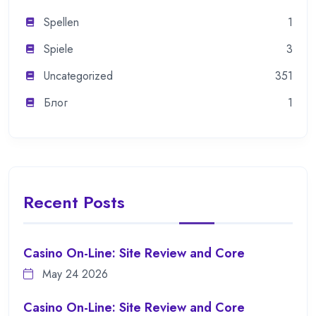
Spellen
1
Spiele
3
Uncategorized
351
Блог
1
Recent Posts
Casino On-Line: Site Review and Core
May 24 2026
Casino On-Line: Site Review and Core