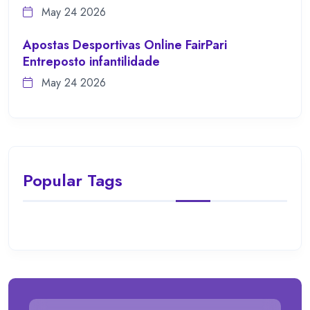
May 24 2026
Apostas Desportivas Online FairPari
Entreposto infantilidade
May 24 2026
Popular Tags