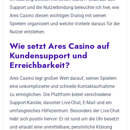
Support und die Nutzerbindung beleuchte ich hier, wie
Ares Casino diesen wichtigen Dialog mit seinen
Spielern organisiert und welche Vorteile daraus für die
Nutzer entstehen.
Wie setzt Ares Casino auf
Kundensupport und
Erreichbarkeit?
Ares Casino legt großen Wert darauf, seinen Spielern
eine unkomplizierte und schnelle Kontaktaufnahme
zu ermöglichen. Die Plattform bietet verschiedene
Support-Kanäle, darunter Live-Chat, E-Mail und ein
umfangreiches Hilfezentrum. Besonders der Live-Chat
hebt sich positiv hervor: Er ist rund um die Uhr besetzt
und erlaubt eine unmittelbare, persönliche Klärung