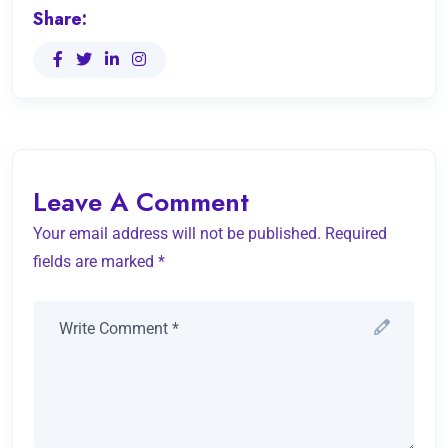
Share:
Leave A Comment
Your email address will not be published. Required
fields are marked *