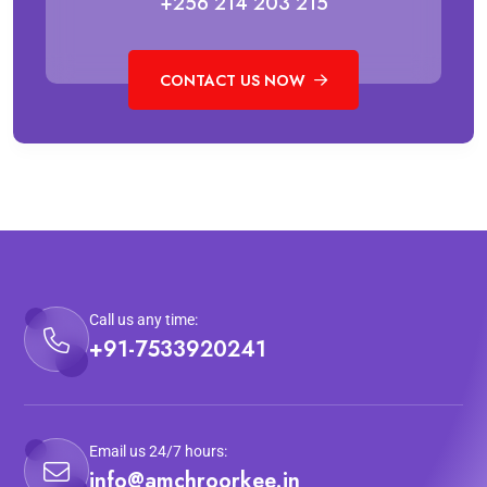
+256 214 203 215
CONTACT US NOW
Call us any time:
+91-7533920241
Email us 24/7 hours:
info@amchroorkee.in