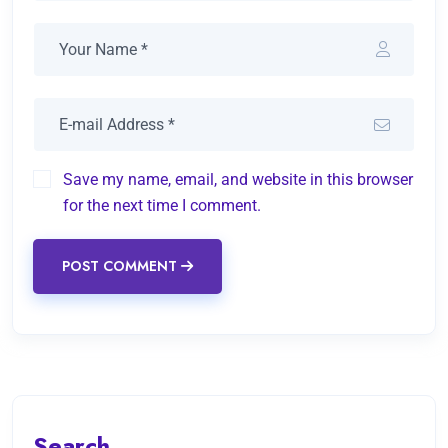
Save my name, email, and website in this browser
for the next time I comment.
POST COMMENT
Search