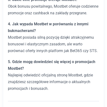
Obok bonusu powitalnego, Mostbet oferuje codzienne
promocje oraz cashback na zakłady przegrane.
4. Jak wypada Mostbet w porównaniu z innymi
bukmacherami?
Mostbet posiada silną pozycję dzięki atrakcyjnemu
bonusowi i elastycznym zasadom, ale warto
porównać oferty innych platform jak Bet365 czy STS.
5. Gdzie mogę dowiedzieć się więcej o promocjach
Mostbet?
Najlepiej odwiedzić oficjalną stronę Mostbet, gdzie
znajdziesz szczegółowe informacje o aktualnych
promocjach i bonusach.