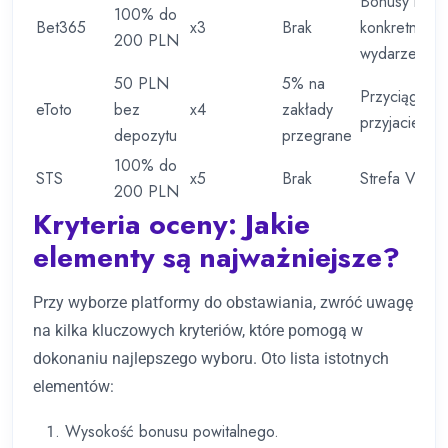
Bonusy na
100% do
Bet365
x3
Brak
konkretne
200 PLN
wydarzenia
50 PLN
5% na
Przyciągnij
eToto
bez
x4
zakłady
przyjaciela
depozytu
przegrane
100% do
STS
x5
Brak
Strefa VIP
200 PLN
Kryteria oceny: Jakie
elementy są najważniejsze?
Przy wyborze platformy do obstawiania, zwróć uwagę
na kilka kluczowych kryteriów, które pomogą w
dokonaniu najlepszego wyboru. Oto lista istotnych
elementów:
Wysokość bonusu powitalnego.