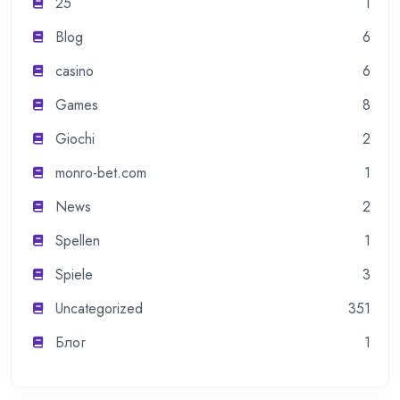
25
1
Blog
6
casino
6
Games
8
Giochi
2
monro-bet.com
1
News
2
Spellen
1
Spiele
3
Uncategorized
351
Блог
1