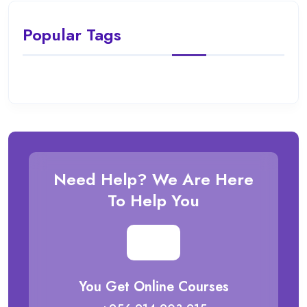
Popular Tags
Need Help? We Are Here
To Help You
You Get Online Courses