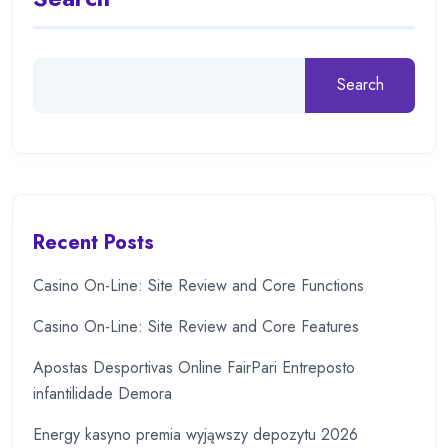
Search
Recent Posts
Casino On-Line: Site Review and Core Functions
Casino On-Line: Site Review and Core Features
Apostas Desportivas Online FairPari Entreposto
infantilidade Demora
Energy kasyno premia wyjąwszy depozytu 2026