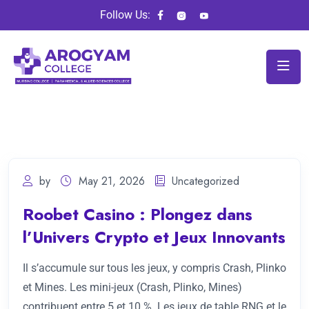
Follow Us:
by
May 21, 2026
Uncategorized
Roobet Casino : Plongez dans
l’Univers Crypto et Jeux Innovants
Il s’accumule sur tous les jeux, y compris Crash, Plinko
et Mines. Les mini-jeux (Crash, Plinko, Mines)
contribuent entre 5 et 10 %. Les jeux de table RNG et le