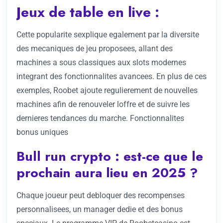
Jeux de table en live :
Cette popularite sexplique egalement par la diversite
des mecaniques de jeu proposees, allant des
machines a sous classiques aux slots modernes
integrant des fonctionnalites avancees. En plus de ces
exemples, Roobet ajoute regulierement de nouvelles
machines afin de renouveler loffre et de suivre les
dernieres tendances du marche. Fonctionnalites
bonus uniques
Bull run crypto : est-ce que le
prochain aura lieu en 2025 ?
Chaque joueur peut debloquer des recompenses
personnalisees, un manager dedie et des bonus