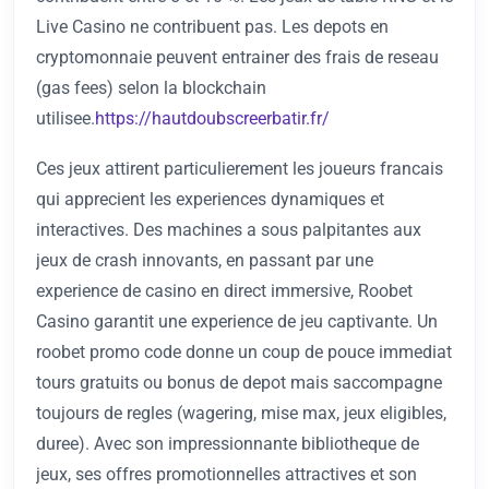
Live Casino ne contribuent pas. Les depots en
cryptomonnaie peuvent entrainer des frais de reseau
(gas fees) selon la blockchain
utilisee.
https://hautdoubscreerbatir.fr/
Ces jeux attirent particulierement les joueurs francais
qui apprecient les experiences dynamiques et
interactives. Des machines a sous palpitantes aux
jeux de crash innovants, en passant par une
experience de casino en direct immersive, Roobet
Casino garantit une experience de jeu captivante. Un
roobet promo code donne un coup de pouce immediat
tours gratuits ou bonus de depot mais saccompagne
toujours de regles (wagering, mise max, jeux eligibles,
duree). Avec son impressionnante bibliotheque de
jeux, ses offres promotionnelles attractives et son