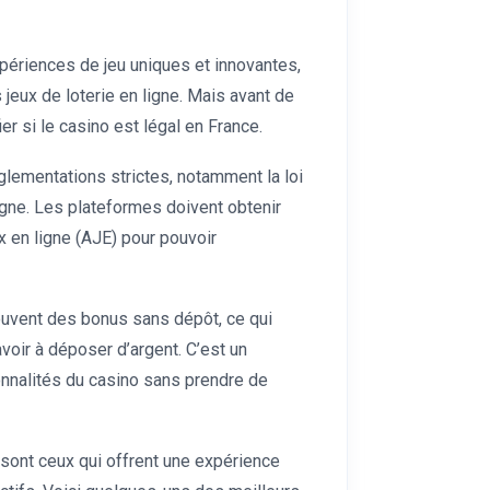
périences de jeu uniques et innovantes,
jeux de loterie en ligne. Mais avant de
ier si le casino est légal en France.
glementations strictes, notamment la loi
 ligne. Les plateformes doivent obtenir
ux en ligne (AJE) pour pouvoir
ouvent des bonus sans dépôt, ce qui
oir à déposer d’argent. C’est un
onnalités du casino sans prendre de
sont ceux qui offrent une expérience