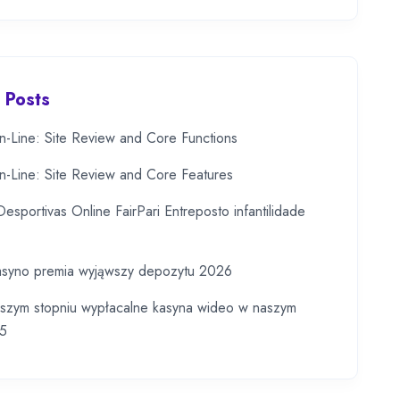
 Posts
-Line: Site Review and Core Functions
n-Line: Site Review and Core Features
esportivas Online FairPari Entreposto infantilidade
asyno premia wyjąwszy depozytu 2026
szym stopniu wypłacalne kasyna wideo w naszym
25