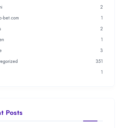
hi
2
o-bet.com
1
s
2
en
1
e
3
tegorized
351
1
t Posts