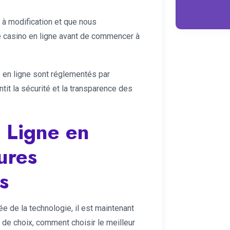
 à modification et que nous
e casino en ligne avant de commencer à
s en ligne sont réglementés par
ntit la sécurité et la transparence des
 Ligne en
ures
s
ée de la technologie, il est maintenant
 de choix, comment choisir le meilleur