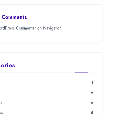
t Comments
rdPress Commenter
on
Navigation
ories
1
6
o
6
es
8