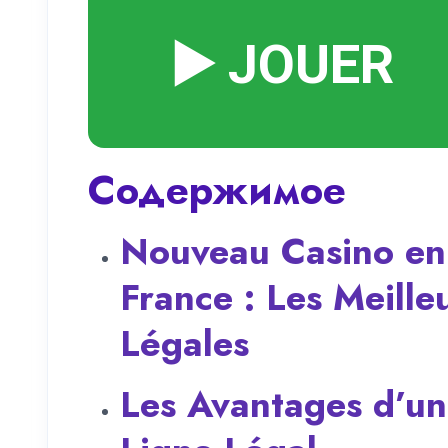
▶️ JOUER
Содержимое
Nouveau Casino en
France : Les Meille
Légales
Les Avantages d’un